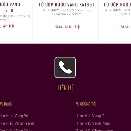
RƯỢU VANG
TỦ ƯỚP RƯỢU VANG KA165T
TỦ ƯỚP RƯỢ
6TL/TR
Kích thước: R x C x S: 595mm x
Kích thước: 820 (cao) x 595 (rộng) x
1764mm x 676mm
570 (s
mm (S)
Liên hệ
Giá: Liên hệ
Giá:
LIÊN HỆ
 VỀ RƯỢU
VỀ CHÚNG TÔI
Tìm Hiểu Vang Đỏ
Tìm Hiểu Vang Ý
ìm Hiểu Vang Trắng
Tìm Hiểu Vang Pháp
ìm Hiểu Vang Chile
Tìm Hiểu Champagne