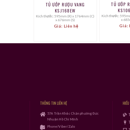
TỦ ƯỚP 
TỦ ƯỚP RƯỢU VANG
KS10
KSJ168EW
Kích thước: 595mm (R) x 1200mm (C)
Kích thước: 595mm (R) x 1764mm (C)
x 685
x 676mm (S)
Giá: 
Giá: Liên hệ
THÔNG TIN LIÊN HỆ
HIỂU
57A Trần Khắc Chân phường Đức
Nhuận Hồ Chí MInh
T
Phone/Viber/Zalo
T