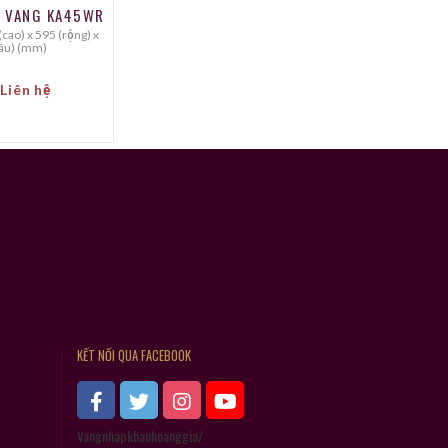
U VANG KA45WR
âu) (mm)
 Liên hệ
KẾT NỐI QUA FACEBOOK
Vangnhapkhauhoanggia/