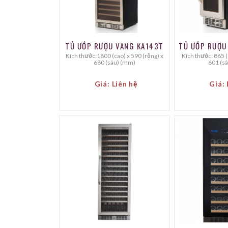
TỦ ƯỚP RƯỢU VANG KA143T
TỦ ƯỚP RƯỢU
Kích thước:1800 (cao) x 590 (rộng) x
Kích thước: 865 (cao) x 303 (rộng) x
680 (sâu) (mm)
601 (s
Giá: Liên hệ
Giá: 