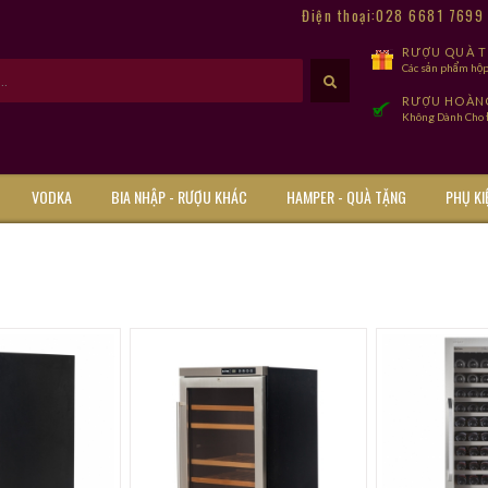
Điện thoại:028 6681 769
RƯỢU QUÀ TẾ
Các sản phẩm hộp
RƯỢU HOÀN
Không Dành Cho Đ
VODKA
BIA NHẬP - RƯỢU KHÁC
HAMPER - QUÀ TẶNG
PHỤ KI