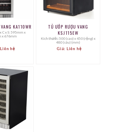
 VANG KA110WR
TỦ ƯỚP RƯỢU VANG
KSJ115EW
 x 676mm
Kích thước:500 (cao) x 450 (rộng) x
480 (sâu) (mm)
 Liên hệ
Giá: Liên hệ