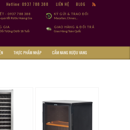
9
Hotline: 0937 788 388
LIÊN HỆ
BLOG
T - 0937 788 388
KÝ GỬI & TRAO ĐỔI
 quà tết Rươu Hoàng Gia
Macallan, Chivas,...
G GIA
GIAO HÀNG & ĐỔI TRẢ
ối Tượng Dưới 18 Tuổi
Giao Hàng Toàn Quốc
ỆN
THỰC PHẨM NHẬP
CẨM NANG RƯỢU VANG