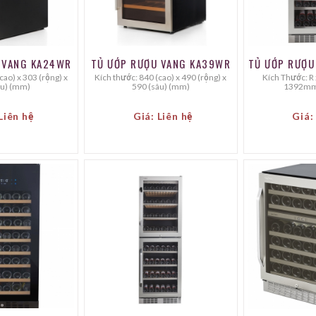
 VANG KA24WR
TỦ ƯỚP RƯỢU VANG KA39WR
TỦ ƯỚP RƯỢU
Kích thước: 840 (cao) x 490 (rộng) x
Kích Thước: R x C x S: 595mm x
âu) (mm)
590 (sâu) (mm)
1392mm
Liên hệ
Giá: Liên hệ
Giá: