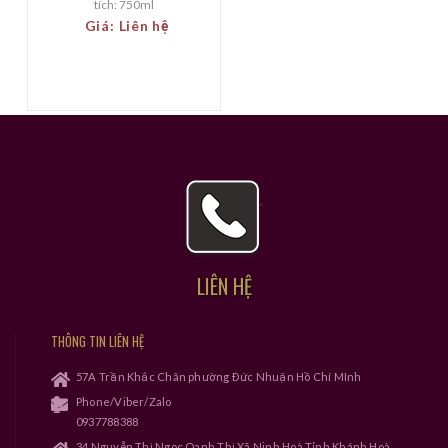
tích: 750ml
Giá: Liên hệ
LIÊN HỆ
THÔNG TIN LIÊN HỆ
57A Trần Khắc Chân phường Đức Nhuận Hồ Chí MInh
Phone/Viber/Zalo
0937788388
34 Nguyễn Thị Ngọc Oanh Thị Xã Ninh Hoà Tỉnh Khánh Hoà.