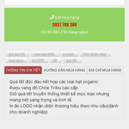
Gọi mua hàng
0937 788 388
(từ 8h đến 21h hàng ngày)
gio qua tet
ruou vag chile
organic
thuc pham nhap
ruou ngon
tet2021
tết
quà tết
THÔNG TIN CHI TIẾT
HƯỚNG DẪN MUA HÀNG
ĐỊA CHỈ MUA HÀNG
Quà tết độc đáo kết hợp các loại hạt organic
Rượu vang đỏ Chile Tribu cao cấp
Giỏ quà tết truyền thống thiết kế mọc mạc nhưng
mang nét sang trọng và tinh tế.
In ấn LOGO nhận diện thương hiệu theo nhu cầu(dành
cho doanh nghiệp)