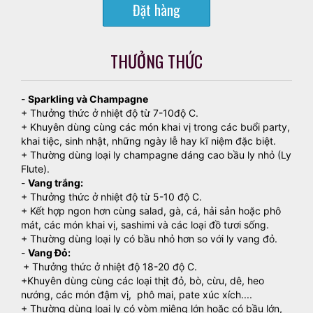
Đặt hàng
THƯỞNG THỨC
-
Sparkling và Champagne
+ Thưởng thức ở nhiệt độ từ 7-10độ C.
+ Khuyên dùng cùng các món khai vị trong các buổi party,
khai tiệc, sinh nhật, những ngày lễ hay kĩ niệm đặc biệt.
+ Thường dùng loại ly champagne dáng cao bầu ly nhỏ (Ly
Flute).
-
Vang trắng:
+ Thưởng thức ở nhiệt độ từ 5-10 độ C.
+ Kết hợp ngon hơn cùng salad, gà, cá, hải sản hoặc phô
mát, các món khai vị, sashimi và các loại đồ tươi sống.
+ Thường dùng loại ly có bầu nhỏ hơn so với ly vang đỏ.
-
Vang Đỏ:
+ Thưởng thức ở nhiệt độ 18-20 độ C.
+Khuyên dùng cùng các loại thịt đỏ, bò, cừu, dê, heo
nướng, các món đậm vị, phô mai, pate xúc xích....
+ Thường dùng loại ly có vòm miệng lớn hoặc có bầu lớn,