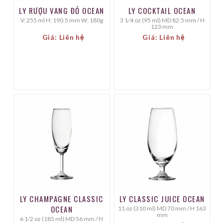
LY RƯỢU VANG ĐỎ OCEAN
LY COCKTAIL OCEAN
V: 255 ml H: 190.5 mm W: 180g
3 1⁄4 oz (95 ml) MD 82.5 mm / H
123 mm
Giá: Liên hệ
Giá: Liên hệ
LY CHAMPAGNE CLASSIC
LY CLASSIC JUICE OCEAN
OCEAN
11 oz (310 ml) MD 70 mm / H 163
mm
6 1⁄2 oz (185 ml) MD 56 mm / H