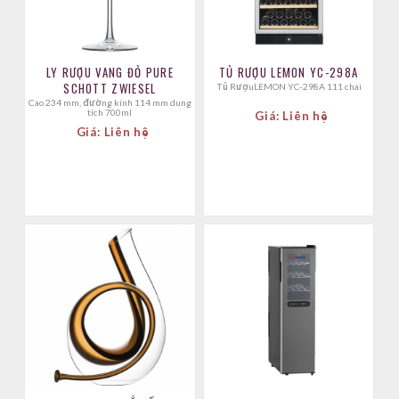
LY RƯỢU VANG ĐỎ PURE
TỦ RƯỢU LEMON YC-298A
SCHOTT ZWIESEL
Tủ RượuLEMON YC-298A 111 chai
Cao 234 mm, đường kính 114 mm dung
tích 700ml
Giá: Liên hệ
Giá: Liên hệ