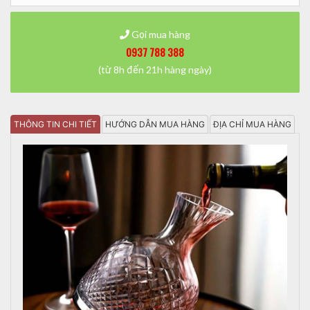
Gọi mua hàng
0937 788 388
(từ 8h đến 21h hàng ngày)
THÔNG TIN CHI TIẾT
HƯỚNG DẪN MUA HÀNG
ĐỊA CHỈ MUA HÀNG