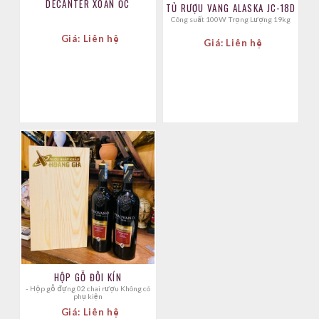
DECANTER XOẮN ỐC
TỦ RƯỢU VANG ALASKA JC-18D
Công suất 100W Trọng Lượng 19kg
Giá: Liên hệ
Giá: Liên hệ
HỘP GỖ ĐÔI KÍN
- Hộp gỗ đựng 02 chai rượu Không có
phụ kiện
Giá: Liên hệ