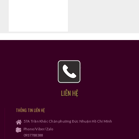
LIÊN HỆ
THÔNG TIN LIÊN HỆ
57A Trần Khắc Chân phường Đức Nhuận Hồ Chí MInh
Phone/Viber/Zalo
0937788388