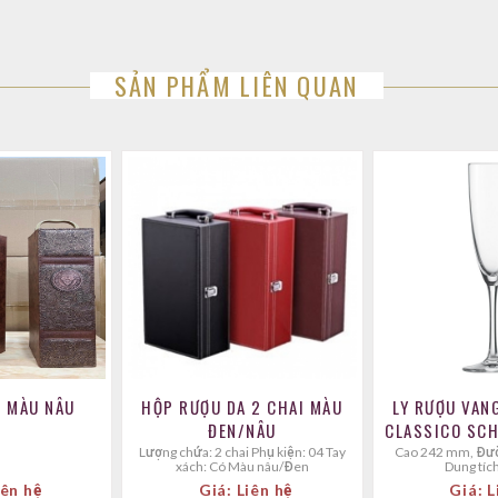
SẢN PHẨM LIÊN QUAN
N MÀU NÂU
HỘP RƯỢU DA 2 CHAI MÀU
LY RƯỢU VAN
ĐEN/NÂU
CLASSICO SCH
Lượng chứa: 2 chai Phụ kiện: 04 Tay
Cao 242 mm, Đường kính 70 mm,
xách: Có Màu nâu/Đen
Dung tíc
iên hệ
Giá: Liên hệ
Giá: L