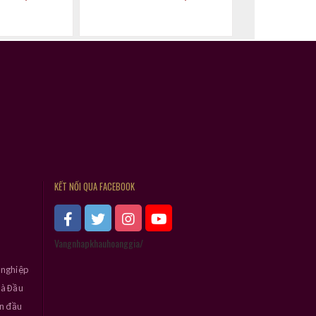
KẾT NỐI QUA FACEBOOK
Vangnhapkhauhoanggia/
 nghiệp
và Đầu
ần đầu