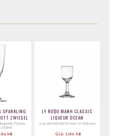
G SPARKLING
LY RƯỢU MẠNH CLASSIC
OTT ZWIESEL
LIQUEUR OCEAN
1 oz (30 ml) MD 37 mm / H 100 mm
h 210ml
iên hệ
Giá: Liên hệ