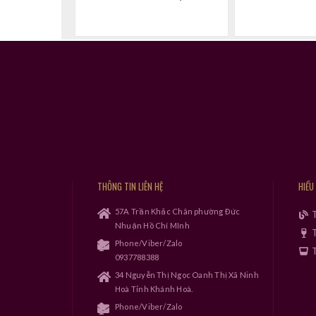
THÔNG TIN LIÊN HỆ
HIỂU
57A Trần Khắc Chân phường Đức
Nhuận Hồ Chí MInh
T
Phone/Viber/Zalo
T
0937788388
34 Nguyễn Thị Ngọc Oanh Thị Xã Ninh
Hoà Tỉnh Khánh Hoà.
Phone/Viber/Zalo