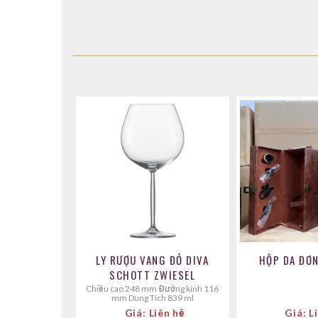
LY RƯỢU VANG ĐỎ DIVA
HỘP DA ĐƠ
SCHOTT ZWIESEL
Chiều cao 248 mm Đường kính 116
mm Dung Tích 839 ml
Giá: Liên hệ
Giá: L