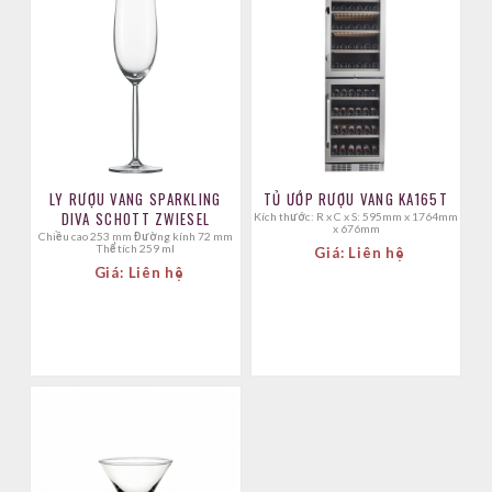
LY RƯỢU VANG SPARKLING
TỦ ƯỚP RƯỢU VANG KA165T
DIVA SCHOTT ZWIESEL
Kích thước: R x C x S: 595mm x 1764mm
x 676mm
Chiều cao 253 mm Đường kính 72 mm
Thể tích 259 ml
Giá: Liên hệ
Giá: Liên hệ