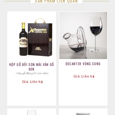
SẢN PHẨM LIÊN QUAN
DECANTER VÒNG CUNG
HỘP GỖ ĐÔI SƠN MÀI VÂN GỖ
ĐEN
- Hộp gỗ đựng 02 chai rượu
Giá: Liên hệ
Giá: Liên hệ