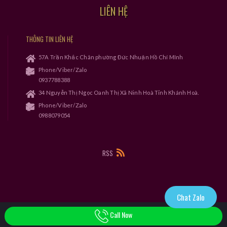
LIÊN HỆ
THÔNG TIN LIÊN HỆ
57A Trần Khắc Chân phường Đức Nhuận Hồ Chí MInh
Phone/Viber/Zalo
0937788388
34 Nguyễn Thị Ngọc Oanh Thị Xã Ninh Hoà Tỉnh Khánh Hoà.
Phone/Viber/Zalo
0988079054
RSS
Chat Zalo
Call Now
Copyright © 20018-2019 Thiết kế bởi
congtywebsite.com