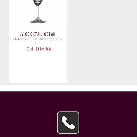
LY COCKTAIL OCEAN
3 1⁄4 oz (95 ml) MD 82.5 mm / H 123
mm
Giá: Liên hệ