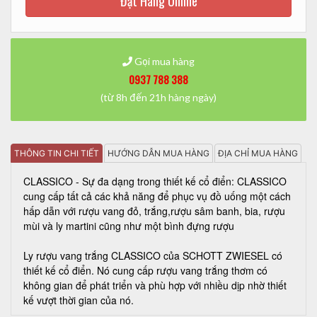
Đặt Hàng Online
Gọi mua hàng
0937 788 388
(từ 8h đến 21h hàng ngày)
THÔNG TIN CHI TIẾT
HƯỚNG DẪN MUA HÀNG
ĐỊA CHỈ MUA HÀNG
CLASSICO - Sự đa dạng trong thiết kế cổ điển: CLASSICO
cung cấp tất cả các khả năng để phục vụ đồ uống một cách
hấp dẫn với rượu vang đỏ, trắng,rượu sâm banh, bia, rượu
mùi và ly martini cũng như một bình đựng rượu
Ly rượu vang trắng CLASSICO của SCHOTT ZWIESEL có
thiết kế cổ điển. Nó cung cấp rượu vang trắng thơm có
không gian để phát triển và phù hợp với nhiều dịp nhờ thiết
kế vượt thời gian của nó.