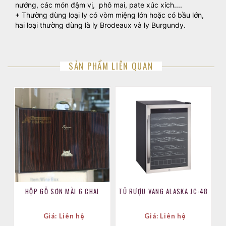
nướng, các món đậm vị, phô mai, pate xúc xích....
+ Thường dùng loại ly có vòm miệng lớn hoặc có bầu lớn,
hai loại thường dùng là ly Brodeaux và ly Burgundy.
SẢN PHẨM LIÊN QUAN
HỘP GỖ SƠN MÀI 6 CHAI
TỦ RƯỢU VANG ALASKA JC-48
Giá: Liên hệ
Giá: Liên hệ