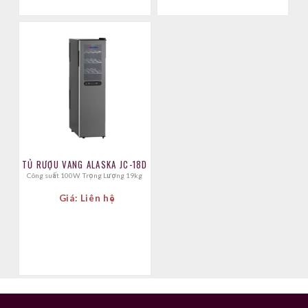
TỦ RƯỢU VANG ALASKA JC-18D
Công suất 100W Trọng Lượng 19kg
Giá: Liên hệ