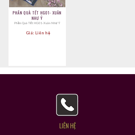
PHẦN QUÀ TẾT HG01- XUÂN
NHƯ Ý
Phần Quà Tết HG01-Xuân Như Ý
Giá: Liên hệ
LIÊN HỆ