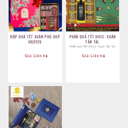
HỘP QUÀ TẾT XUÂN PHÚ QUÝ
PHẦN QUÀ TẾT HG13- XUÂN
HQ0126
TẤN TÀI.
Phần Quà Tết HG13- Xuân Tấn Tài.
Giá: Liên hệ
Giá: Liên hệ