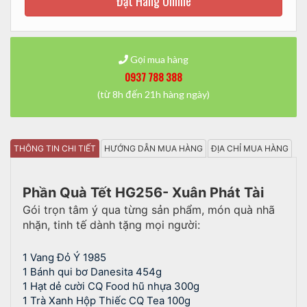
Đặt Hàng Online
Gọi mua hàng
0937 788 388
(từ 8h đến 21h hàng ngày)
THÔNG TIN CHI TIẾT
HƯỚNG DẪN MUA HÀNG
ĐỊA CHỈ MUA HÀNG
Phần Quà Tết HG256- Xuân Phát Tài
Gói trọn tâm ý qua từng sản phẩm, món quà nhã
nhặn, tinh tế dành tặng mọi người:
1 Vang Đỏ Ý 1985
1
Bánh qui bơ Danesita 454g
1
Hạt dẻ cười CQ Food hũ nhựa 300g
1
Trà Xanh Hộp Thiếc CQ Tea 100g