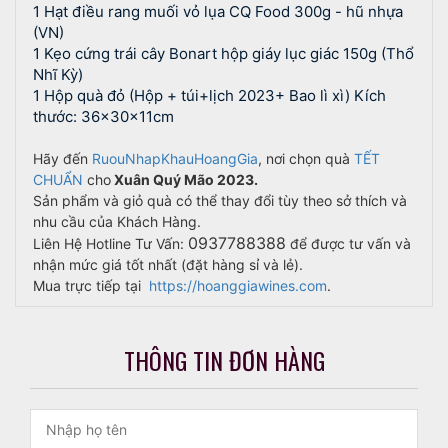
1
Hạt điều rang muối vỏ lụa CQ Food 300g - hũ nhựa
(VN)
1
Kẹo cứng trái cây Bonart hộp giáy lục giác 150g (Thổ
Nhĩ Kỳ)
1 Hộp quà đỏ (Hộp + túi+lịch 2023+ Bao lì xì) Kích
thước: 36x30x11cm
Hãy đến
RuouNhapKhauHoangGia
, nơi chọn quà
TẾT
CHUẨN
cho
Xuân Quý Mão 2023.
Sản phẩm và giỏ quà có thể thay đổi tùy theo sở thích và
nhu cầu của Khách Hàng.
0937788388
Liên Hệ Hotline Tư Vấn:
để được tư vấn và
nhận mức giá tốt nhất (đặt hàng sỉ và lẻ).
Mua trực tiếp tại
https://hoanggiawines.com
.
THÔNG TIN ĐƠN HÀNG