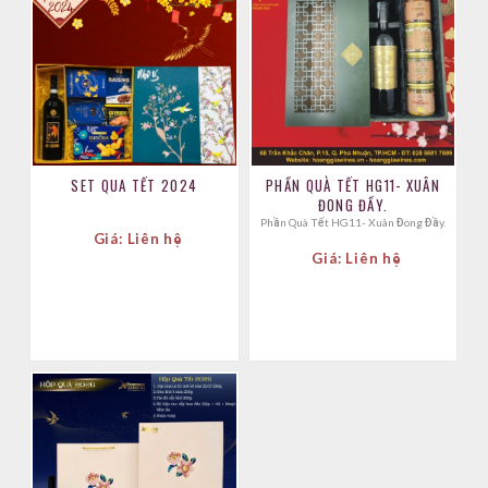
SET QUA TẾT 2024
PHẦN QUÀ TẾT HG11- XUÂN
ĐONG ĐẦY.
Phần Quà Tết HG11- Xuân Đong Đầy.
Giá: Liên hệ
Giá: Liên hệ