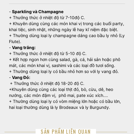
-
Sparkling và Champagne
+ Thưởng thức ở nhiệt độ từ 7-10độ C.
+ Khuyên dùng cùng các món khai vị trong các buổi party,
khai tiệc, sinh nhật, những ngày lễ hay kĩ niệm đặc biệt.
+ Thường dùng loại ly champagne dáng cao bầu ly nhỏ (Ly
Flute).
-
Vang trắng:
+ Thưởng thức ở nhiệt độ từ 5-10 độ C.
+ Kết hợp ngon hơn cùng salad, gà, cá, hải sản hoặc phô
mát, các món khai vị, sashimi và các loại đồ tươi sống.
+ Thường dùng loại ly có bầu nhỏ hơn so với ly vang đỏ.
-
Vang Đỏ:
+ Thưởng thức ở nhiệt độ 18-20 độ C.
+Khuyên dùng cùng các loại thịt đỏ, bò, cừu, dê, heo
nướng, các món đậm vị, phô mai, pate xúc xích....
+ Thường dùng loại ly có vòm miệng lớn hoặc có bầu lớn,
hai loại thường dùng là ly Brodeaux và ly Burgundy.
SẢN PHẨM LIÊN QUAN