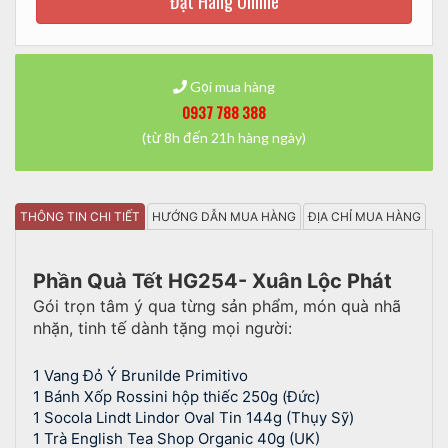
Đặt Hàng Online
Gọi mua hàng
0937 788 388
(từ 8h đến 21h hàng ngày)
THÔNG TIN CHI TIẾT
HƯỚNG DẪN MUA HÀNG
ĐỊA CHỈ MUA HÀNG
Phần Quà Tết HG254- Xuân Lộc Phát
Gói trọn tâm ý qua từng sản phẩm, món quà nhã
nhặn, tinh tế dành tặng mọi người:
1 Vang Đỏ Ý Brunilde Primitivo
1
Bánh Xốp Rossini hộp thiếc 250g (Đức)
1
Socola Lindt Lindor Oval Tin 144g (Thụy Sỹ)
1
Trà English Tea Shop Organic 40g (UK)