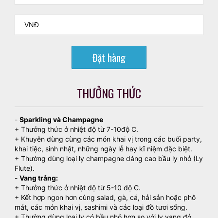
Đặt hàng
THƯỞNG THỨC
-
Sparkling và Champagne
+ Thưởng thức ở nhiệt độ từ 7-10độ C.
+ Khuyên dùng cùng các món khai vị trong các buổi party,
khai tiệc, sinh nhật, những ngày lễ hay kĩ niệm đặc biệt.
+ Thường dùng loại ly champagne dáng cao bầu ly nhỏ (Ly
Flute).
-
Vang trắng:
+ Thưởng thức ở nhiệt độ từ 5-10 độ C.
+ Kết hợp ngon hơn cùng salad, gà, cá, hải sản hoặc phô
mát, các món khai vị, sashimi và các loại đồ tươi sống.
+ Thường dùng loại ly có bầu nhỏ hơn so với ly vang đỏ.