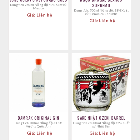
SUPREMO
Dung tích 750ml Nồng độ 40% Xuát xứ
Mexico
Dung tích: 700ml Nồng độ: 38% Xuất
xứ: Dominica Republic
Giá: Liên hệ
Giá: Liên hệ
DAMRAK ORIGINAL GIN
SAKE NHẬT OZEKI BARREL
dung tích 700ml Nồng độ 41.8%
Dung tích 21800ml Nồng độ 15% Xuất
Vương Quốc Anh
xứ Nhật Bản
Giá: Liên hệ
Giá: Liên hệ