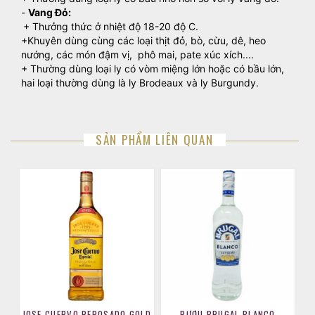
-
Vang Đỏ:
+ Thưởng thức ở nhiệt độ 18-20 độ C.
+Khuyên dùng cùng các loại thịt đỏ, bò, cừu, dê, heo
nướng, các món đậm vị, phô mai, pate xúc xích....
+ Thường dùng loại ly có vòm miệng lớn hoặc có bầu lớn,
hai loại thường dùng là ly Brodeaux và ly Burgundy.
SẢN PHẨM LIÊN QUAN
JOSE CUERVO REPOSADO GOLD
RƯỢU BRUGAL BLANCO