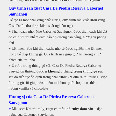
Quy trình sản xuất Casa De Piedra Reserva Cabernet
Sauvignon
Để tạo ra một chai vang chất lượng, quy trình sản xuất rượu vang
Casa De Piedra được kiểm soát nghiêm ngặt.
+
Thu hoạch nho:
Nho Cabernet Sauvignon được thu hoạch khi đạt
độ chín tối ưu nhằm đảm bảo đ
ộ đường cân bằng, h
ương vị phong
phú.
+
Lên men:
Sau khi thu hoạch, nho sẽ được n
ghiền nhẹ l
ên men
trong bể thép không gỉ.
Quá trình này giúp giữ lại hương vị tự
nhiên của trái nho.
+
Ủ rượu trong thùng gỗ sồi:
Casa De Piedra Reserva Cabernet
Sauvignon thường được
ủ khoảng 6 tháng trong thùng gỗ sồi
,
sau đó tiếp tục ổn định trong chai trước khi đưa ra thị trường.
Việc
ủ trong gỗ sồi giúp rượu m
ềm mại hơn, p
hức hợp hơn,
thêm
hương vanilla và chocolate
Hương vị của Casa De Piedra Reserva Cabernet
Sauvignon
+
Màu sắc:
Khi rót ra ly, rượu có
màu đỏ ruby đậm sâu
– đặc
trưng của Cabernet Sauvignon.