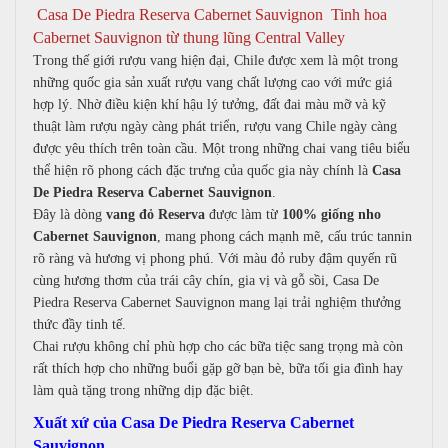
Casa De Piedra Reserva Cabernet Sauvignon Tinh hoa
Cabernet Sauvignon từ thung lũng Central Valley
Trong thế giới rượu vang hiện đại, Chile được xem là một trong
những quốc gia sản xuất rượu vang chất lượng cao với mức giá
hợp lý. Nhờ điều kiện khí hậu lý tưởng, đất đai màu mỡ và kỹ
thuật làm rượu ngày càng phát triển, rượu vang Chile ngày càng
được yêu thích trên toàn cầu. Một trong những chai vang tiêu biểu
thể hiện rõ phong cách đặc trưng của quốc gia này chính là
C
asa
De Piedra Reserva Cabernet Sauvignon
.
Đây là dòng
vang đỏ Reserva
được làm từ
100% giống nho
Cabernet Sauvignon
, mang phong cách mạnh mẽ, cấu trúc tannin
rõ ràng và hương vị phong phú. Với màu đỏ ruby đậm quyến rũ
cùng hương thơm của trái cây chín, gia vị và gỗ sồi, Casa De
Piedra Reserva Cabernet Sauvignon mang lại trải nghiệm thưởng
thức đầy tinh tế.
Chai rượu không chỉ phù hợp cho các bữa tiệc sang trọng mà còn
rất thích hợp cho những buổi gặp gỡ bạn bè, bữa tối gia đình hay
làm quà tặng trong những dịp đặc biệt.
Xuất xứ của Casa De Piedra Reserva Cabernet
Sauvignon