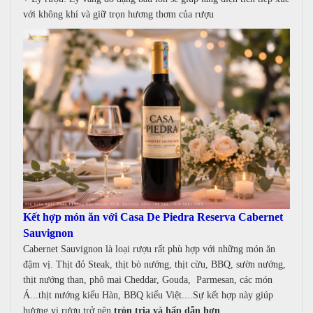
với không khí và g
iữ trọn hương thơm của rượu
Kết hợp món ăn với Casa De Piedra Reserva Cabernet
Sauvignon
Cabernet Sauvignon là loại rượu rất phù hợp với những món ăn
đậm vị.
Thịt đỏ
Steak, t
hịt bò nướng, t
hịt cừu,
BBQ,
sườn nướng,
t
hịt nướng than, p
hô mai
Cheddar,
Gouda,
Parmesan, các m
ón
Á...t
hịt nướng kiểu Hàn,
BBQ kiểu Việt....
Sự kết hợp này giúp
hương vị rượu trở nên
tròn trịa và hấp dẫn hơn
.