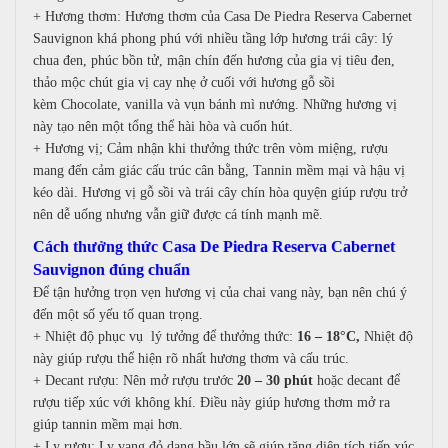
+
Hương thơm:
Hương thơm của Casa De Piedra Reserva Cabernet
Sauvignon khá phong phú với nhiều tầng lớp h
ương trái cây: l
ý
chua đen, p
húc bồn tử, m
ận chín đến h
ương của gia vị t
iêu đen,
t
hảo mộc chút g
ia vị cay nhẹ ở cuối với h
ương gỗ sồi
kèm
Chocolate, v
anilla và vụn b
ánh mì nướng.
Những hương vị
này tạo nên một tổng thể hài hòa và cuốn hút.
+ Hương vị;
Cảm nhận khi thưởng thức t
rên vòm miệng, rượu
mang đến cảm giác c
ấu trúc cân bằng,
Tannin mềm mại và h
ậu vị
kéo dài.
Hương vị gỗ sồi và trái cây chín hòa quyện giúp rượu trở
nên dễ uống nhưng vẫn giữ được cá tính mạnh mẽ.
Cách thưởng thức Casa De Piedra Reserva Cabernet
Sauvignon đúng chuẩn
Để tận hưởng trọn vẹn hương vị của chai vang này, bạn nên chú ý
đến một số yếu tố quan trọng.
+
Nhiệt độ phục vụ
lý tưởng để thưởng thức:
16 – 18°C,
Nhiệt độ
này giúp rượu thể hiện rõ nhất hương thơm và cấu trúc.
+
Decant rượu:
Nên mở rượu trước
20 – 30 phút
hoặc decant để
rượu tiếp xúc với không khí.
Điều này giúp h
ương thơm mở ra
giúp t
annin mềm mại hơn.
+
Ly rượu:
Ly vang đỏ dạng bầu lớn sẽ giúp t
ăng diện tích tiếp xúc