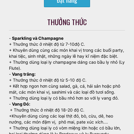
THƯỞNG THỨC
-
Sparkling và Champagne
+ Thưởng thức ở nhiệt độ từ 7-10độ C.
+ Khuyên dùng cùng các món khai vị trong các buổi party,
khai tiệc, sinh nhật, những ngày lễ hay kĩ niệm đặc biệt.
+ Thường dùng loại ly champagne dáng cao bầu ly nhỏ (Ly
Flute).
-
Vang trắng:
+ Thưởng thức ở nhiệt độ từ 5-10 độ C.
+ Kết hợp ngon hơn cùng salad, gà, cá, hải sản hoặc phô
mát, các món khai vị, sashimi và các loại đồ tươi sống.
+ Thường dùng loại ly có bầu nhỏ hơn so với ly vang đỏ.
-
Vang Đỏ:
+ Thưởng thức ở nhiệt độ 18-20 độ C.
+Khuyên dùng cùng các loại thịt đỏ, bò, cừu, dê, heo
nướng, các món đậm vị, phô mai, pate xúc xích....
+ Thường dùng loại ly có vòm miệng lớn hoặc có bầu lớn,
hai loại thường dùng là ly Brodeaux và ly Burgundy.