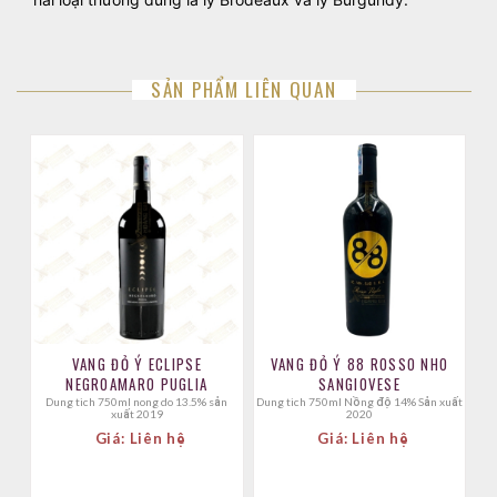
SẢN PHẨM LIÊN QUAN
VANG ĐỎ Ý ECLIPSE
VANG ĐỎ Ý 88 ROSSO NHO
NEGROAMARO PUGLIA
SANGIOVESE
dung tich 750ml nong do 13.5% sản
Dung tich 750ml Nồng độ 14% Sản xuất
xuất 2019
2020
Giá: Liên hệ
Giá: Liên hệ