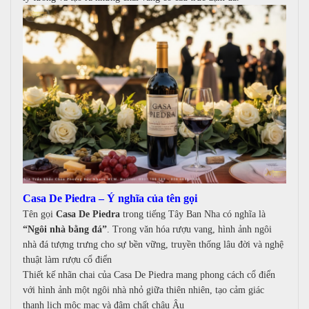
Casa De Piedra – Ý nghĩa của tên gọi
Tên gọi
Casa De Piedra
trong tiếng Tây Ban Nha có nghĩa là
“Ngôi nhà bằng đá”
.
Trong văn hóa rượu vang, hình ảnh ngôi
nhà đá tượng trưng cho s
ự bền vững, t
ruyền thống lâu đời và n
ghệ
thuật làm rượu cổ điển
Thiết kế nhãn chai của Casa De Piedra mang phong cách cổ điển
với hình ảnh một ngôi nhà nhỏ giữa thiên nhiên, tạo cảm giác
t
hanh lịch m
ộc mạc và đ
ậm chất châu Âu