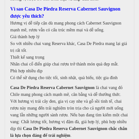
Vì sao Casa De Piedra Reserva Cabernet Sauvignon
được yêu thích?
Hương vị dễ tiếp cận d
ù mang phong cách Cabernet Sauvignon
mạnh mẽ, rượu vẫn có cấu trúc mềm mại và dễ uống.
Giá thành hợp lý
So với nhiều chai vang Reserva khác, Casa De Piedra mang lại giá
trị rất tốt.
Thiết kế sang trọng
Nhãn chai cổ điển giúp chai rượu trở thành món quà đẹp mắt.
Phù hợp nhiều dịp
Có thể sử dụng cho t
iệc tối, s
inh nhật, q
uà biếu, t
iệc gia đình
Casa De Piedra Reserva Cabernet Sauvignon
là chai vang đỏ
Chile mang phong cách mạnh mẽ, cân bằng và dễ thưởng thức.
Với hương vị trái cây đen, gia vị cay nhẹ và gỗ sồi tinh tế, chai
rượu này mang đến trải nghiệm tròn trịa cho cả người mới uống
vang lẫn những người sành rượu.
Nếu bạn đang tìm kiếm một chai
vang:
Chất lượng tốt, h
ương vị đậm đà, g
iá hợp lý, p
hù hợp nhiều
dịp
thì
Casa De Piedra Reserva Cabernet Sauvignon chắc chắn
là lựa chọn đáng để trải nghiệm
.