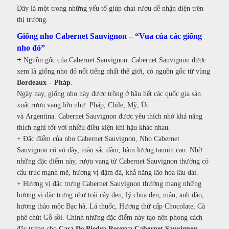
Đây là một trong những yếu tố giúp chai rượu dễ nhận diện trên
thị trường.
Giống nho Cabernet Sauvignon – “Vua của các giống
nho đỏ”
+
Nguồn gốc của Cabernet Sauvignon:
Cabernet Sauvignon được
xem là giống nho đỏ nổi tiếng nhất thế giới, có nguồn gốc từ vùng
Bordeaux – Pháp
.
Ngày nay, giống nho này được trồng ở hầu hết các quốc gia sản
xuất rượu vang lớn như:
Pháp,
Chile,
Mỹ,
Úc
và
Argentina.
Cabernet Sauvignon được yêu thích nhờ khả năng
thích nghi tốt với nhiều điều kiện khí hậu khác nhau.
+
Đặc điểm của nho Cabernet Sauvignon,
Nho Cabernet
Sauvignon có v
ỏ dày, m
àu sắc đậm, h
àm lượng tannin cao.
Nhờ
những đặc điểm này, rượu vang từ Cabernet Sauvignon thường có
c
ấu trúc mạnh mẽ, h
ương vị đậm đà, k
hả năng lão hóa lâu dài.
+
Hương vị đặc trưng
Cabernet Sauvignon thường mang những
hương vị đặc trưng như t
rái cây đen, l
ý chua đen, m
ận, a
nh đào,
h
ương thảo mộc
Bạc hà,
Lá thuốc,
Hương thứ cấp
Chocolate,
Cà
phê chút
Gỗ sồi.
Chính những đặc điểm này tạo nên phong cách
đặc trưng cho
Casa De Piedra Reserva Cabernet Sauvignon
.