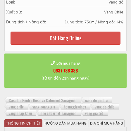
Loại:
Vang đỏ
Xuất xứ:
Vang Chile
Dung tích / Nồng độ:
Dung tích: 750ml/ Nồng độ: 14%
Đặt Hàng Online
Gọi mua hàng
0937 788 388
(từ 8h đến 21h hàng ngày)
Casa De Piedra Reserva Cabernet Sauvignon
casa de piedra
vang chile
vang hoang gia
hoanggiawines
vang do chile
vang nhap khau
nho cabernet sauvignon
vang giá tốt
THÔNG TIN CHI TIẾT
HƯỚNG DẪN MUA HÀNG
ĐỊA CHỈ MUA HÀNG