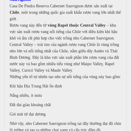
Casa De Piedra Reserva Cabernet Sauvignon được sản xuất tại
Chile
, một trong những quốc gia xuất khẩu rượu vang lớn nhất thế
giới.
Rượu vang này đến từ
vùng Rapel thuộc Central Valley
– khu
vực sản xuất rượu vang nổi tiếng của Chile với điều kiện khí hậu
khô và ấm rất phù hợp cho việc trồng nho Cabernet Sauvignon.
Central Valley – trái tim của ngành rượu vang Chile
là vùng trồng
nho lớn và nổi tiếng nhất của Chile, nằm giữa dãy Andes và Thái
Bình Dương. Đây là khu vực sản xuất phần lớn rượu vang của đất
nước này và bao gồm nhiều tiểu vùng như Maipo Valley, Rapel
Valley, Curicó Valley và Maule Valley.
Những yếu tố tự nhiên tạo nên sự nổi tiếng của vùng này bao gồm:
Khí hậu Địa Trung Hải ổn định
Nắng nhiều, ít mưa
Đất đai giàu khoáng chất
Gió mát từ đại dương
Nhờ vậy, nho Cabernet Sauvignon trồng tại đây thường đạt độ chín
lý tưởng và tạo ra những chai vang có cấu trúc đậm đà.