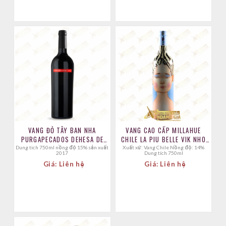
VANG ĐỎ TÂY BAN NHA
VANG CAO CẤP MILLAHUE
PURGAPECADOS DEHESA DE
CHILE LA PIU BELLE VIK NHO
LUNA
BLEND
dung tich 750ml nồng độ 15% sản xuất
Xuất xứ: Vang Chile Nồng độ: 14%
2017
Dung tích 750ml
Giá: Liên hệ
Giá: Liên hệ