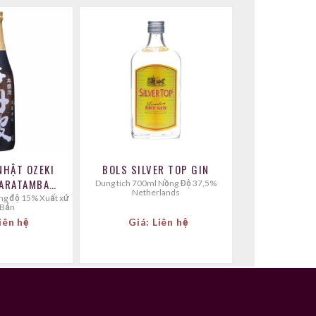
NHẬT OZEKI
BOLS SILVER TOP GIN
ARATAMBA
Dung tích 700ml Nồng Độ 37,5%
Netherlands
0ML
 Bản
iên hệ
Giá: Liên hệ