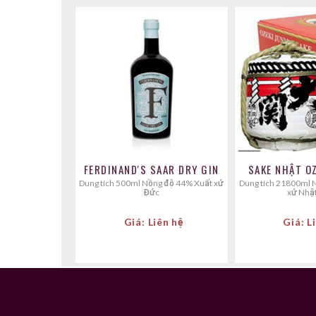
FERDINAND'S SAAR DRY GIN
SAKE NHẬT O
Dung tích 500ml Nồng độ 44% Xuất xứ
Dung tích 21800ml Nồng độ 15% Xuất
Đức
xứ Nhậ
Giá: Liên hệ
Giá: L