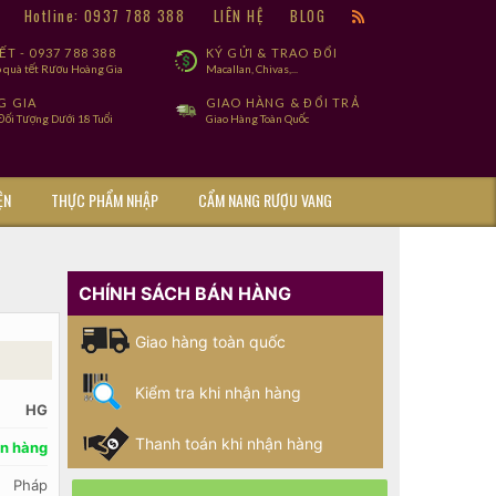
9
Hotline: 0937 788 388
LIÊN HỆ
BLOG
T - 0937 788 388
KÝ GỬI & TRAO ĐỔI
 quà tết Rươu Hoàng Gia
Macallan, Chivas,...
G GIA
GIAO HÀNG & ĐỔI TRẢ
ối Tượng Dưới 18 Tuổi
Giao Hàng Toàn Quốc
ỆN
THỰC PHẨM NHẬP
CẨM NANG RƯỢU VANG
CHÍNH SÁCH BÁN HÀNG
Giao hàng toàn quốc
Kiểm tra khi nhận hàng
HG
Thanh toán khi nhận hàng
n hàng
Pháp