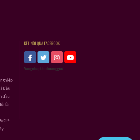
KẾT NỐI QUA FACEBOOK
Vangnhapkhauhoanggia/
 nghiệp
và Đầu
ần đầu
ổi lần
45/GP-
ày