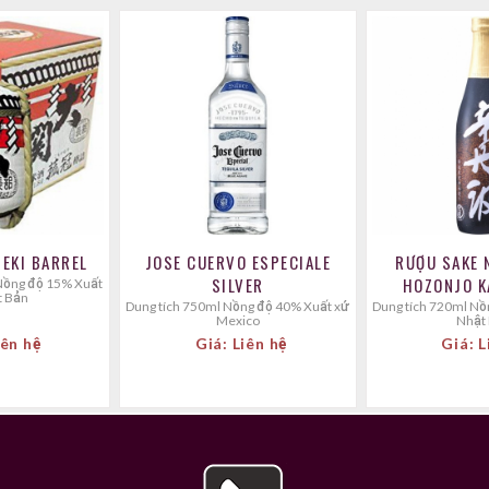
ZEKI BARREL
JOSE CUERVO ESPECIALE
RƯỢU SAKE 
SILVER
HOZONJO K
t Bản
-72
Dung tích 750ml Nồng độ 40% Xuất xứ
Dung tích 720ml Nồng độ 15% Xuất xứ
Mexico
Nhật
iên hệ
Giá: Liên hệ
Giá: L