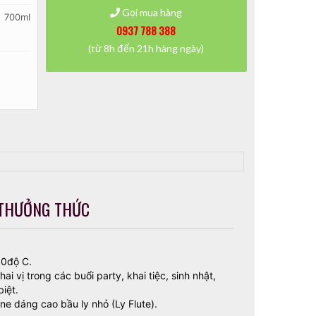
Gọi mua hàng
700ml
0937 788 388
(từ 8h đến 21h hàng ngày)
THƯỞNG THỨC
10độ C.
 vị trong các buổi party, khai tiệc, sinh nhật,
biệt.
e dáng cao bầu ly nhỏ (Ly Flute).