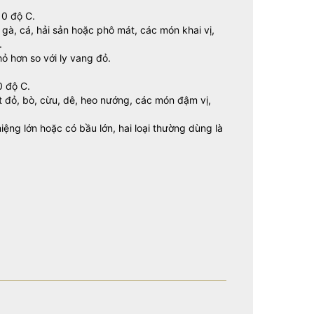
10 độ C.
gà, cá, hải sản hoặc phô mát, các món khai vị,
.
ỏ hơn so với ly vang đỏ.
0 độ C.
t đỏ, bò, cừu, dê, heo nướng, các món đậm vị,
ệng lớn hoặc có bầu lớn, hai loại thường dùng là