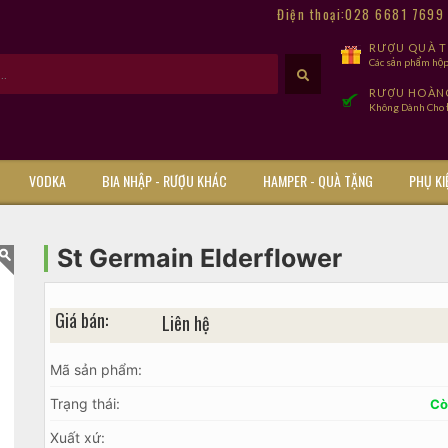
Điện thoại:028 6681 769
RƯỢU QUÀ TẾ
Các sản phẩm hộp
RƯỢU HOÀN
Không Dành Cho Đ
VODKA
BIA NHẬP - RƯỢU KHÁC
HAMPER - QUÀ TẶNG
PHỤ KI
St Germain Elderflower
Giá bán:
Liên hệ
Mã sản phẩm:
Trạng thái:
Cò
Xuất xứ: