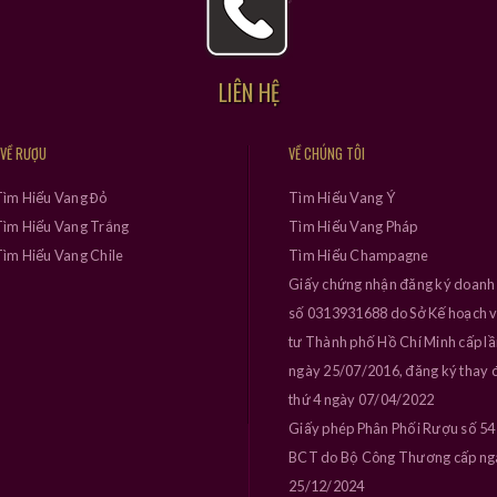
LIÊN HỆ
 VỀ RƯỢU
VỀ CHÚNG TÔI
Tìm Hiểu Vang Đỏ
Tìm Hiểu Vang Ý
ìm Hiểu Vang Trắng
Tìm Hiểu Vang Pháp
ìm Hiểu Vang Chile
Tìm Hiểu Champagne
Giấy chứng nhận đăng ký doanh
số 0313931688 do Sở Kế hoạch 
tư Thành phố Hồ Chí Minh cấp l
ngày 25/07/2016, đăng ký thay đ
thứ 4 ngày 07/04/2022
Giấy phép Phân Phối Rượu số 5
BCT do Bộ Công Thương cấp ng
25/12/2024