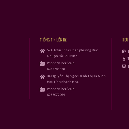
THÔNG TIN LIÊN HỆ
HIỂU
57A Trần Khắc Chân phường Đức
Nhuận Hồ Chí MInh
T
Phone/Viber/Zalo
T
0937788388
34 Nguyễn Thị Ngọc Oanh Thị Xã Ninh
Hoà Tỉnh Khánh Hoà.
Phone/Viber/Zalo
0988079054