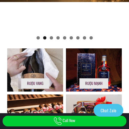
RƯỢU VANG
RƯỢU MẠNH
Chat Zalo
Call Now