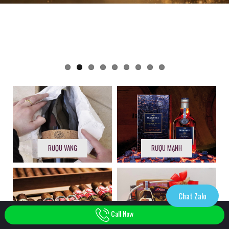
RƯỢU VANG
RƯỢU MẠNH
Chat Zalo
Call Now