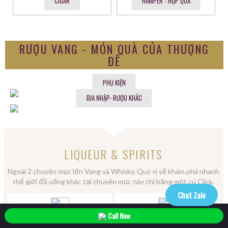
CIGAR
HAMPER - HỘP QUÀ
RƯỢU VANG - MÓN QUÀ CỦA THƯỢNG
ĐẾ
PHỤ KIỆN
BIA NHẬP- RƯỢU KHÁC
LIQUEUR & SPIRITS
Ngoài 2 chuyên mục lớn Vang và Whisky, Quý vị sẽ khám phá nhanh
thế giới đồ uống khác tại chuyên mục này chỉ bằng một cú Click.
Chat Zalo
Call Now