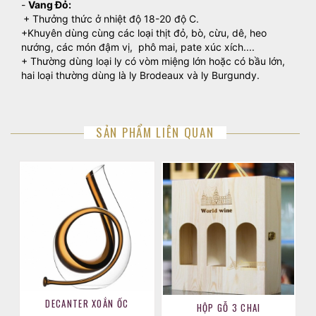
-
Vang Đỏ:
+ Thưởng thức ở nhiệt độ 18-20 độ C.
+Khuyên dùng cùng các loại thịt đỏ, bò, cừu, dê, heo
nướng, các món đậm vị, phô mai, pate xúc xích....
+ Thường dùng loại ly có vòm miệng lớn hoặc có bầu lớn,
hai loại thường dùng là ly Brodeaux và ly Burgundy.
SẢN PHẨM LIÊN QUAN
DECANTER XOẮN ỐC
HỘP GỖ 3 CHAI