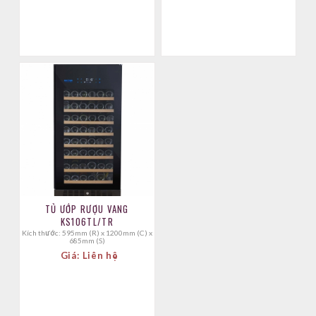
TỦ ƯỚP RƯỢU VANG
KS106TL/TR
Kích thước: 595mm (R) x 1200mm (C) x
685mm (S)
Giá: Liên hệ