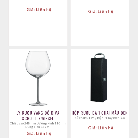
Giá: Liên hệ
Giá: Liên hệ
LY RƯỢU VANG ĐỎ DIVA
HỘP RƯỢU DA 1 CHAI MÀU ĐEN
SCHOTT ZWIESEL
Số chai: 01 Phụ kiện: 4 Tay xách: Có
Chiều cao 248 mm Đường kính 116 mm
Dung Tích 839 ml
Giá: Liên hệ
Giá: Liên hệ