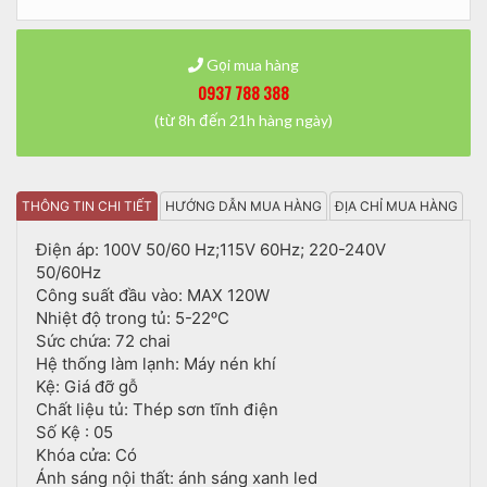
Gọi mua hàng
0937 788 388
(từ 8h đến 21h hàng ngày)
THÔNG TIN CHI TIẾT
HƯỚNG DẪN MUA HÀNG
ĐỊA CHỈ MUA HÀNG
Điện áp: 100V 50/60 Hz;115V 60Hz; 220-240V
50/60Hz
Công suất đầu vào: MAX 120W
Nhiệt độ trong tủ: 5-22ᵒC
Sức chứa: 72 chai
Hệ thống làm lạnh: Máy nén khí
Kệ: Giá đỡ gỗ
Chất liệu tủ: Thép sơn tĩnh điện
Số Kệ : 05
Khóa cửa: Có
Ánh sáng nội thất: ánh sáng xanh led