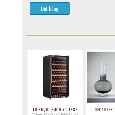
Đặt hàng
TỦ RƯỢU LEMON YC-188B
DECANTER 
Tủ Rượu LEMON YC-188B 72 chai