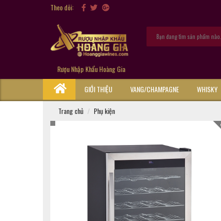
Theo dõi:
Rượu Nhập Khẩu Hoàng Gia
GIỚI THIỆU
VANG/CHAMPAGNE
WHISKY
Trang chủ
Phụ kiện