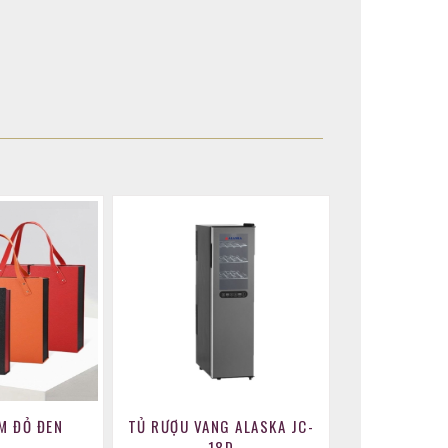
M ĐỎ ĐEN
TỦ RƯỢU VANG ALASKA JC-
18D