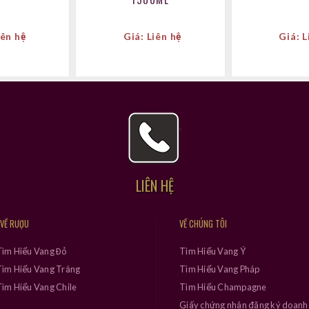
iên hệ
Giá: Liên hệ
Giá: L
LIÊN HỆ
 VỀ RƯỢU
VỀ CHÚNG TÔI
Tìm Hiểu Vang Đỏ
Tìm Hiểu Vang Ý
ìm Hiểu Vang Trắng
Tìm Hiểu Vang Pháp
ìm Hiểu Vang Chile
Tìm Hiểu Champagne
Giấy chứng nhận đăng ký doanh