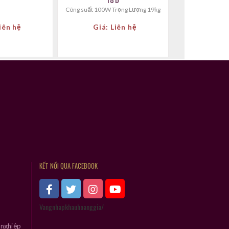
Công suất 100W Trọng Lượng 19kg
iên hệ
Giá: Liên hệ
KẾT NỐI QUA FACEBOOK
Vangnhapkhauhoanggia/
 nghiệp