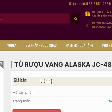
Điện thoại:028 6681 769
RƯỢU QUÀ TẾ
Các sản phẩm hộp
RƯỢU HOÀN
Không Dành Cho Đ
VODKA
BIA NHẬP - RƯỢU KHÁC
HAMPER - QUÀ TẶNG
PHỤ KI
TỦ RƯỢU VANG ALASKA JC-48
Giá bán:
Liên hệ
Mã sản phẩm:
Trạng thái:
Cò