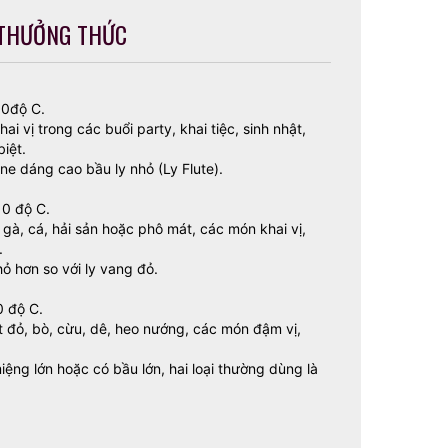
THƯỞNG THỨC
10độ C.
 vị trong các buổi party, khai tiệc, sinh nhật,
biệt.
e dáng cao bầu ly nhỏ (Ly Flute).
10 độ C.
gà, cá, hải sản hoặc phô mát, các món khai vị,
.
ỏ hơn so với ly vang đỏ.
0 độ C.
t đỏ, bò, cừu, dê, heo nướng, các món đậm vị,
ệng lớn hoặc có bầu lớn, hai loại thường dùng là