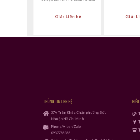
Giá: Liên hệ
Giá: L
THÔNG TIN LIÊN HỆ
HIỂU
57A Trần Khắc Chân phường Đức
Nhuận Hồ Chí MInh
T
Phone/Viber/Zalo
T
0937788388