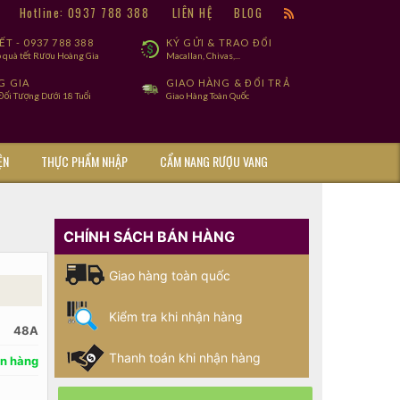
9
Hotline: 0937 788 388
LIÊN HỆ
BLOG
T - 0937 788 388
KÝ GỬI & TRAO ĐỔI
 quà tết Rươu Hoàng Gia
Macallan, Chivas,...
G GIA
GIAO HÀNG & ĐỔI TRẢ
ối Tượng Dưới 18 Tuổi
Giao Hàng Toàn Quốc
ỆN
THỰC PHẨM NHẬP
CẨM NANG RƯỢU VANG
CHÍNH SÁCH BÁN HÀNG
Giao hàng toàn quốc
Kiểm tra khi nhận hàng
48A
Thanh toán khi nhận hàng
n hàng