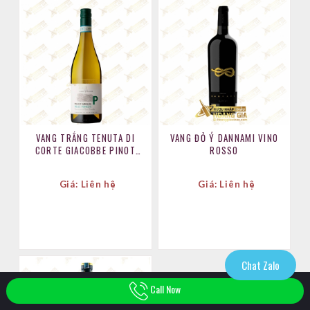
VANG TRẮNG TENUTA DI
VANG ĐỎ Ý DANNAMI VINO
CORTE GIACOBBE PINOT
ROSSO
GRIGIO DELL VENEZIE DOC
Giá: Liên hệ
Giá: Liên hệ
Chat Zalo
Call Now