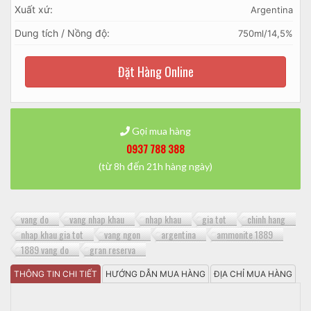
Xuất xứ:
Argentina
Dung tích / Nồng độ:
750ml/14,5%
Đặt Hàng Online
Gọi mua hàng
0937 788 388
(từ 8h đến 21h hàng ngày)
vang do
vang nhap khau
nhap khau
gia tot
chinh hang
nhap khau gia tot
vang ngon
argentina
ammonite 1889
1889 vang do
gran reserva
THÔNG TIN CHI TIẾT
HƯỚNG DẪN MUA HÀNG
ĐỊA CHỈ MUA HÀNG