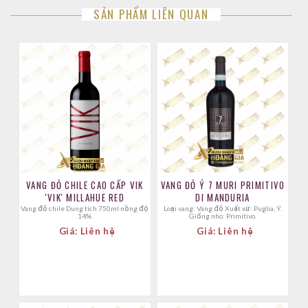
SẢN PHẨM LIÊN QUAN
VANG ĐỎ CHILE CAO CẤP VIK
VANG ĐỎ Ý 7 MURI PRIMITIVO
'VIK' MILLAHUE RED
DI MANDURIA
Vang đỏ chile Dung tích 750ml nồng độ
Loại vang: Vang đỏ Xuất xứ: Puglia, Ý.
14%
Giống nho: Primitivo.
Giá: Liên hệ
Giá: Liên hệ