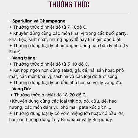
THƯỞNG THỨC
-
Sparkling và Champagne
+ Thưởng thức ở nhiệt độ từ 7-10độ C.
+ Khuyên dùng cùng các món khai vị trong các buổi party,
khai tiệc, sinh nhật, những ngày lễ hay kĩ niệm đặc biệt.
+ Thường dùng loại ly champagne dáng cao bầu ly nhỏ (Ly
Flute).
-
Vang trắng:
+ Thưởng thức ở nhiệt độ từ 5-10 độ C.
+ Kết hợp ngon hơn cùng salad, gà, cá, hải sản hoặc phô
mát, các món khai vị, sashimi và các loại đồ tươi sống.
+ Thường dùng loại ly có bầu nhỏ hơn so với ly vang đỏ.
-
Vang Đỏ:
+ Thưởng thức ở nhiệt độ 18-20 độ C.
+Khuyên dùng cùng các loại thịt đỏ, bò, cừu, dê, heo
nướng, các món đậm vị, phô mai, pate xúc xích....
+ Thường dùng loại ly có vòm miệng lớn hoặc có bầu lớn,
hai loại thường dùng là ly Brodeaux và ly Burgundy.