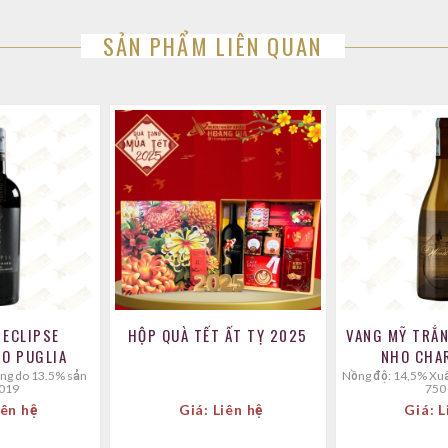
SẢN PHẨM LIÊN QUAN
 ECLIPSE
HỘP QUÀ TẾT ẤT TỴ 2025
VANG MỸ TRẮN
O PUGLIA
NHO CHA
Nồng độ: 14,5% Xuất xứ: Mỹ Dung tích
2019
750
iên hệ
Giá: Liên hệ
Giá: L