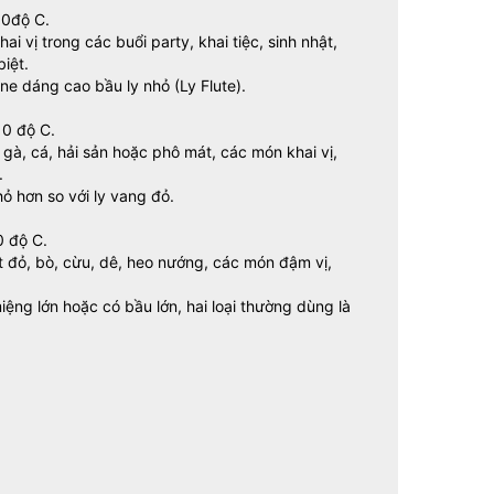
10độ C.
 vị trong các buổi party, khai tiệc, sinh nhật,
biệt.
e dáng cao bầu ly nhỏ (Ly Flute).
10 độ C.
gà, cá, hải sản hoặc phô mát, các món khai vị,
.
ỏ hơn so với ly vang đỏ.
0 độ C.
t đỏ, bò, cừu, dê, heo nướng, các món đậm vị,
ệng lớn hoặc có bầu lớn, hai loại thường dùng là