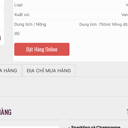
Loại:
V
Xuất xứ:
Van
Dung tích / Nồng
Dung tích: 750ml/ Nồng độ
độ:
Đặt Hàng Online
A HÀNG
ĐỊA CHỈ MUA HÀNG
HÀNG
-
Sparkling và Champagne