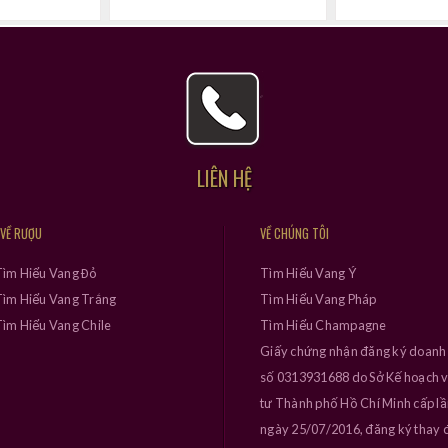
LIÊN HỆ
 VỀ RƯỢU
VỀ CHÚNG TÔI
Tìm Hiểu Vang Đỏ
Tìm Hiểu Vang Ý
ìm Hiểu Vang Trắng
Tìm Hiểu Vang Pháp
ìm Hiểu Vang Chile
Tìm Hiểu Champagne
Giấy chứng nhận đăng ký doanh
số 0313931688 do Sở Kế hoạch 
tư Thành phố Hồ Chí Minh cấp l
ngày 25/07/2016, đăng ký thay đ