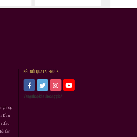
KẾT NỐI QUA FACEBOOK
Vangnhapkhauhoanggia/
 nghiệp
và Đầu
ần đầu
ổi lần