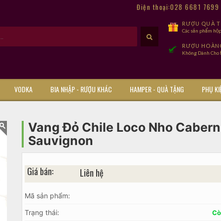
Điện thoại:028 6681 769
RƯỢU QUÀ TẾ
Các sản phẩm hộp
RƯỢU HOÀN
Không Dành Cho Đ
VODKA
BIA NHẬP - RƯỢU KHÁC
HAMPER - QUÀ TẶNG
PHỤ KI
Vang Đỏ Chile Loco Nho Cabern
Sauvignon
Giá bán:
Liên hệ
Mã sản phẩm:
Trạng thái:
Cò