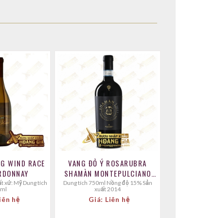
G WIND RACE
VANG ĐỎ Ý ROSARUBRA
RDONNAY
SHAMÀN MONTEPULCIANO
NHO MONTEPULCIANO
Dung tích 750ml Nồng độ 15% Sản
 ml
xuất 2014
iên hệ
Giá: Liên hệ