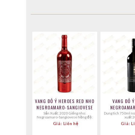
VANG ĐỎ Ý HEROES RED NHO
VANG ĐỎ Ý
NEGROAMARO-SANGIOVESE
NEGROAMAR
Sản Xuất: 2020 Giống nho:
dung tich 750ml nong do 13.5% sản
Negroamaro-Sangiovese Nồng độ:
xuất 
14.5%
Giá: Liên hệ
Giá: L