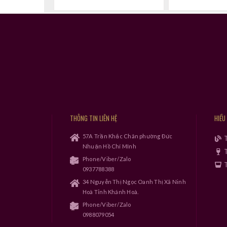
THÔNG TIN LIÊN HỆ
HIỂU
57A Trần Khắc Chân phường Đức
Nhuận Hồ Chí MInh
T
Phone/Viber/Zalo
T
0937788388
34 Nguyễn Thị Ngọc Oanh Thị Xã Ninh
Hoà Tỉnh Khánh Hoà.
Phone/Viber/Zalo
0988079054