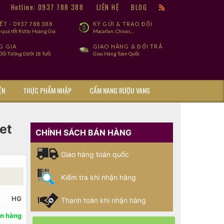
9
Hotline: 0937 788 388
LIÊN HỆ
BLOG
T - 0937 788 388
KÝ GỬI & TRAO ĐỔI
 quà tết Rươu Hoàng Gia
Macallan, Chivas,...
G GIA
GIAO HÀNG & ĐỔI TRẢ
ối Tượng Dưới 18 Tuổi
Giao Hàng Toàn Quốc
ỆN
THỰC PHẨM NHẬP
CẨM NANG RƯỢU VANG
et
CHÍNH SÁCH BÁN HÀNG
Giao hàng toàn quốc
Kiểm tra khi nhận hàng
HG
Thanh toán khi nhận hàng
n hàng