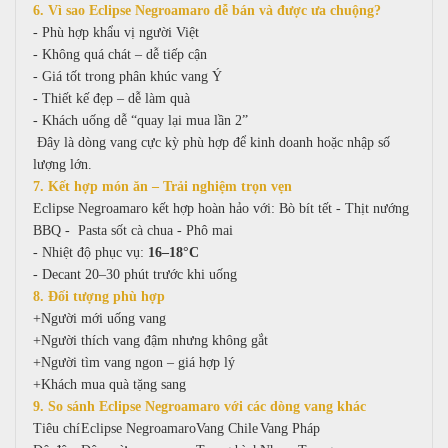
6. Vì sao Eclipse Negroamaro dễ bán và được ưa chuộng?
- Phù hợp khẩu vị người Việt
- Không quá chát – dễ tiếp cận
- Giá tốt trong phân khúc vang Ý
- Thiết kế đẹp – dễ làm quà
- Khách uống dễ “quay lại mua lần 2”
Đây là dòng vang cực kỳ phù hợp để kinh doanh hoặc nhập số
lượng lớn.
7. Kết hợp món ăn – Trải nghiệm trọn vẹn
Eclipse Negroamaro kết hợp hoàn hảo với:
Bò bít tết -
Thịt nướng
BBQ -
Pasta sốt cà chua -
Phô mai
- Nhiệt độ phục vụ:
16–18°C
- Decant 20–30 phút trước khi uống
8. Đối tượng phù hợp
+Người mới uống vang
+Người thích vang đậm nhưng không gắt
+Người tìm vang ngon – giá hợp lý
+Khách mua quà tặng sang
9. So sánh Eclipse Negroamaro với các dòng vang khác
Tiêu chí
Eclipse Negroamaro
Vang Chile
Vang Pháp