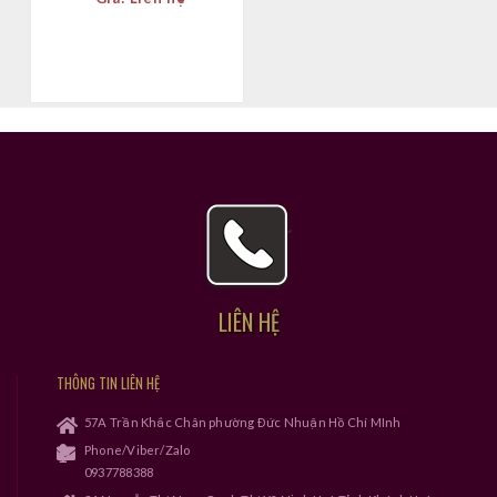
LIÊN HỆ
THÔNG TIN LIÊN HỆ
57A Trần Khắc Chân phường Đức Nhuận Hồ Chí MInh
Phone/Viber/Zalo
0937788388