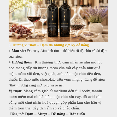
5. Hương vị rượu – Đậm đà nhưng cực kỳ dễ uống
+ Màu sắc:
Đỏ ruby đậm ánh tím – thể hiện rõ độ chín và độ đậm
của rượu.
Khi thưởng thức cảm nhận sẽ như một bó
+ Hương thơm:
hoa mang đẩy đủ hương thơm của trái cây chín như quả
mận, mâm xôi đen, việt quất, anh đào một chút tiêu đen,
thuốc lá, thảo mộc chocolate trên vòm miệng.
Càng để rượu
“thở”, hương càng mở rộng và rõ nét.
Mang cảm giác từ medium đến full body, tannin
Vị rượu:
mượt mềm mại rất hài hòa, một chút xíu cay, độ acid cân
bằng một chút nhẫn hoà quyện góp phẩn làm cho hậu vị
thêm tròn trịa, đầy đặn ấm áp và chắc chắn.
Đậm – Mượt – Dễ uống – Rất cuốn
Tổng thể: