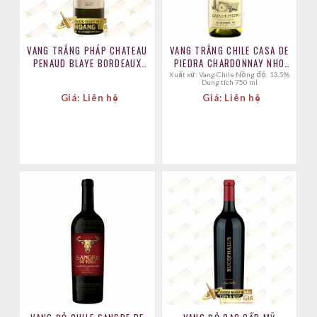
VANG TRẮNG PHÁP CHATEAU
VANG TRẮNG CHILE CASA DE
PENAUD BLAYE BORDEAUX
PIEDRA CHARDONNAY NHO
SAUVIGNON BLANC
CHARDONNAY
Xuất xứ: Vang Chile Nồng độ: 13,5%
Dung tích 750 ml
Giá: Liên hệ
Giá: Liên hệ