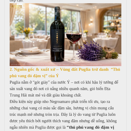
tiếp cận.
Nguồn gốc & xuất xứ – Vùng đất Puglia trứ danh
2.
“Thủ
phủ vang đỏ đậm vị” của Ý
Puglia nằm ở “gót giày” của nước Ý – nơi có khí hậu lý tưởng để
sản xuất vang đỏ nơi có n
ắng nhiều quanh năm, g
ió biển Địa
Trung Hải mát mẻ và đ
ất giàu khoáng chất.
Điều kiện này giúp nho Negroamaro phát triển tối ưu, tạo ra
những chai vang có m
àu sắc đậm sâu, h
ương vị chín mọng c
ấu
trúc mạnh mẽ nhưng tròn trịa.
Đây là lý do vang từ Puglia luôn
được yêu thích bởi người thích vang đậm nhưng dễ uống, k
hông
“thủ phủ vang đỏ đậm vị
ngẫu nhiên mà Puglia được gọi là