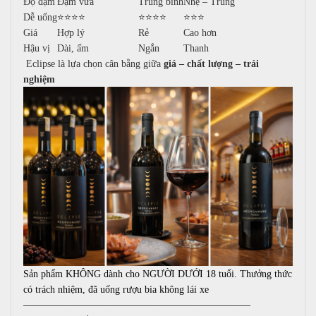
Độ đậm
Đậm vừa
Trung bình
Nhẹ – Trung
Dễ uống
⭐⭐⭐⭐
⭐⭐⭐⭐
⭐⭐⭐
Giá
Hợp lý
Rẻ
Cao hơn
Hậu vị
Dài, ấm
Ngắn
Thanh
Eclipse là lựa chọn cân bằng giữa
giá – chất lượng – trải
nghiệm
Sản phẩm KHÔNG dành cho NGƯỜI DƯỚI 18 tuổi. Thưởng thức
có trách nhiệm, đã uống rượu bia không lái xe
———————————————————————