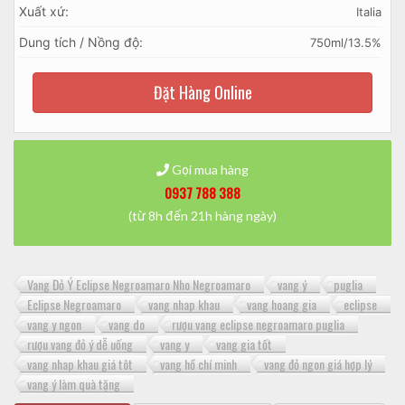
Xuất xứ:
Italia
Dung tích / Nồng độ:
750ml/13.5%
Đặt Hàng Online
Gọi mua hàng
0937 788 388
(từ 8h đến 21h hàng ngày)
Vang Đỏ Ý Eclipse Negroamaro Nho Negroamaro
vang ý
puglia
Eclipse Negroamaro
vang nhap khau
vang hoang gia
eclipse
vang y ngon
vang do
rượu vang eclipse negroamaro puglia
rượu vang đỏ ý dễ uống
vang y
vang gia tốt
vang nhap khau giá tôt
vang hồ chí minh
vang đỏ ngon giá hợp lý
vang ý làm quà tặng