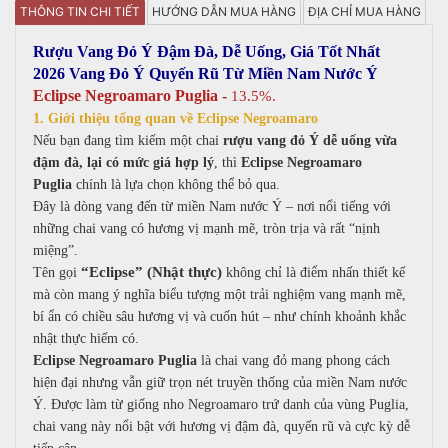
THÔNG TIN CHI TIẾT
HƯỚNG DẪN MUA HÀNG
ĐỊA CHỈ MUA HÀNG
Rượu Vang Đỏ Ý Đậm Đà, Dễ Uống, Giá Tốt Nhất
2026 Vang Đỏ Ý Quyến Rũ Từ Miền Nam Nước Ý
Eclipse Negroamaro Puglia -
13.5%.
1.
Giới thiệu tổng quan về Eclipse Negroamaro
Nếu bạn đang tìm kiếm một chai
rượu vang đỏ Ý dễ uống vừa
đậm đà, lại có mức giá hợp lý
, thì
Eclipse Negroamaro
Puglia
chính là lựa chọn không thể bỏ qua.
Đây là dòng vang đến từ miền Nam nước Ý – nơi nổi tiếng với
những chai vang có hương vị mạnh mẽ, tròn trịa và rất “nịnh
miệng”.
“Eclipse” (Nhật thực)
Tên gọi
không chỉ là điểm nhấn thiết kế
mà còn mang ý nghĩa biểu tượng
một trải nghiệm vang mạnh mẽ,
bí ẩn có chiều sâu hương vị và cuốn hút – như chính khoảnh khắc
nhật thực hiếm có.
Eclipse Negroamaro Puglia
là chai vang đỏ mang phong cách
hiện đại nhưng vẫn giữ trọn nét truyền thống của miền Nam nước
Ý. Được làm từ giống nho Negroamaro trứ danh của vùng Puglia,
chai vang này nổi bật với hương vị đậm đà, quyến rũ và cực kỳ dễ