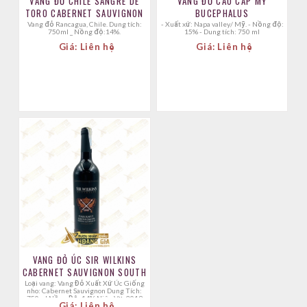
VANG ĐỎ CHILE SANGRE DE
VANG ĐỎ CAO CẤP MỸ
TORO CABERNET SAUVIGNON
BUCEPHALUS
Vang đỏ Rancagua, Chile. Dung tích:
- Xuất xứ: Napa valley/ Mỹ. - Nồng độ:
750ml _ Nồng độ:14%.
15% - Dung tích: 750 ml
Giá: Liên hệ
Giá: Liên hệ
VANG ĐỎ ÚC SIR WILKINS
CABERNET SAUVIGNON SOUTH
Loại vang: Vang Đỏ Xuất Xứ Úc Giống
nho: Cabernet Sauvignon Dung Tích:
750ml Nồng Độ: 14% Niên Vụ: 2019
Giá: Liên hệ