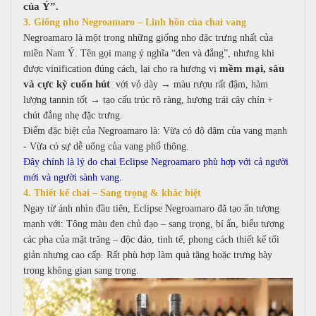
của Ý”.
3. Giống nho Negroamaro – Linh hồn của chai vang
Negroamaro là một trong những giống nho đặc trưng nhất của
miền Nam Ý. Tên gọi mang ý nghĩa “đen và đắng”, nhưng khi
mềm mại, sâu
được vinification đúng cách, lại cho ra hương vị
và cực kỳ cuốn hút
với vỏ dày → màu rượu rất đậm, h
àm
lượng tannin tốt → tạo cấu trúc rõ ràng, h
ương trái cây chín +
chút đắng nhẹ đặc trưng.
Điểm đặc biệt của Negroamaro là:
Vừa có độ đậm của vang mạnh
-
Vừa có sự dễ uống của vang phổ thông.
Đây chính là lý do chai Eclipse Negroamaro phù hợp với cả người
mới và người sành vang.
4. Thiết kế chai – Sang trọng & khác biệt
Ngay từ ánh nhìn đầu tiên, Eclipse Negroamaro đã tạo ấn tượng
mạnh với:
Tông màu đen chủ đạo – sang trọng, bí ẩn, b
iểu tượng
các pha của mặt trăng – độc đáo, tinh tế, p
hong cách thiết kế tối
giản nhưng cao cấp.
Rất phù hợp làm quà tặng hoặc trưng bày
trong không gian sang trọng.