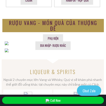
CIGAR
HAMPER - HỘP QUÀ
RƯỢU VANG - MÓN QUÀ CỦA THƯỢNG
ĐẾ
PHỤ KIỆN
BIA NHẬP- RƯỢU KHÁC
LIQUEUR & SPIRITS
Ngoài 2 chuyên mục lớn Vang và Whisky, Quý vị sẽ khám phá nhanh
thế giới đồ uống khác tại chuyên mục này chỉ bằng một cú Click.
Chat Zalo
Call Now