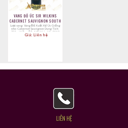
VANG ĐỎ ÚC SIR WILKINS
CABERNET SAUVIGNON SOUTH
Loại vang: Vang Đỏ Xuất Xứ Úc Giống
nho: Cabernet Sauvignon Dung Tích:
750ml Nồng Độ: 14% Niên Vụ: 2019
Giá: Liên hệ
LIÊN HỆ