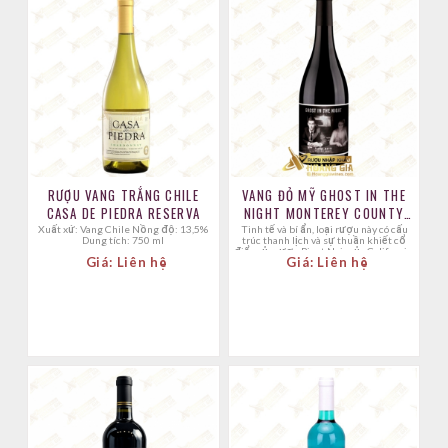
RƯỢU VANG TRẮNG CHILE
VANG ĐỎ MỸ GHOST IN THE
CASA DE PIEDRA RESERVA
NIGHT MONTEREY COUNTY
PINOT NOIR
Xuất xứ: Vang Chile Nồng độ: 13,5%
Tinh tế và bí ẩn, loại rượu này có cấu
Dung tích: 750 ml
trúc thanh lịch và sự thuần khiết cổ
điển của rượu Pinot Noir của California.
Giá: Liên hệ
Giá: Liên hệ