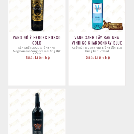
VANG ĐỎ Ý HEROES ROSSO
VANG XANH TÂY BAN NHA
GOLD
VINDIGO CHARDONNAY BLUE
Sản Xuất: 2020 Giống nho:
Xuất xứ: Tây Ban Nha Nồng độ: 11%
Negroamaro-Sangiovese Nồng độ:
Dung tích: 750ml
14.5%
Giá: Liên hệ
Giá: Liên hệ