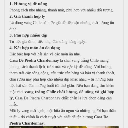
1. Hương vị dễ uống
Phong cách nhẹ nhàng, thanh mát, phù hợp với nhiều đối tượng.
2. Giá thành hợp lý
Là dòng vang Chile có mức giá dễ tiếp cận nhưng chất lượng ổn
định.
3. Phù hợp nhiều dịp
Từ tiệc gia đình, tiệc nhẹ, đến dùng hàng ngày.
4. Kết hợp món ăn đa dạng
Đặc biệt hợp với hải sản và các món ăn nhẹ.
Casa De Piedra Chardonnay
là chai vang trắng Chile mang
phong cách thanh lịch, tươi mát và cực kỳ dễ uống. Với hương
thơm trái cây sống động, cấu trúc cân bằng và hậu vị thanh thoát,
chai rượu này phù hợp cho nhiều dịp khác nhau – từ những bữa
tiệc hải sản đến những buổi tối thư giãn.
Nếu bạn đang tìm kiếm
vang trắng Chile chất lượng, dễ uống và giá hợp
một chai
lý
, Casa De Piedra Chardonnay chắc chắn là lựa chọn đáng cân
nhắc.
Một ly vang mát lạnh, một bữa ăn ngon và những người bạn thân
thiết – đó chính là cách tuyệt vời nhất để tận hưởng
Casa De
Piedra Chardonnay
.