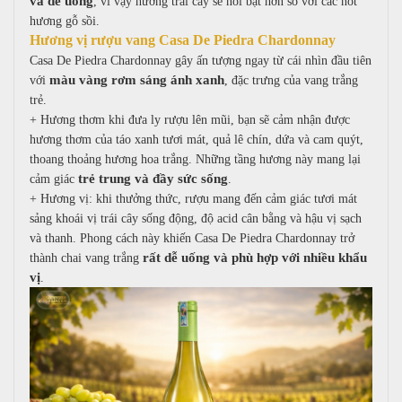
và dễ uống
, vì vậy hương trái cây sẽ nổi bật hơn so với các nốt
hương gỗ sồi.
Hương vị rượu vang Casa De Piedra Chardonnay
Casa De Piedra Chardonnay gây ấn tượng ngay từ cái nhìn đầu tiên
màu vàng rơm sáng ánh xanh
với
, đặc trưng của vang trắng
trẻ.
+
Hương thơm k
hi đưa ly rượu lên mũi, bạn sẽ cảm nhận được
hương thơm của t
áo xanh tươi mát, quả l
ê chín, d
ứa và cam quýt,
t
hoang thoảng hương hoa trắng.
Những tầng hương này mang lại
trẻ trung và đầy sức sống
cảm giác
.
+
Hương vị: k
hi thưởng thức, rượu mang đến cảm giác t
ươi mát
sảng khoái vị t
rái cây sống động, đ
ộ acid cân bằng và h
ậu vị sạch
và thanh.
Phong cách này khiến Casa De Piedra Chardonnay trở
rất dễ uống và phù hợp với nhiều khẩu
thành chai vang trắng
vị
.