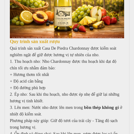
Quy trình sản xuất rượu
Quá trình sản xuất Casa De Piedra Chardonnay được kiểm soát
nghiêm ngặt để giữ được hương vị tự nhiên của nho.
1. Thu hoạch nho:
Nho Chardonnay được thu hoạch khi đạt độ
chín tối ưu nhằm đảm bảo:
+
Hương thơm tốt nhất
+
Độ acid cân bằng
+
Độ đường phù hợp
2. Ép nho:
Sau khi thu hoạch, nho được ép nhẹ để giữ lại những
hương vị tinh khiết.
bồn thép không gỉ
3. Lên men:
Nước nho được lên men trong
ở
nhiệt độ kiểm soát.
Phương pháp này giúp:
Giữ độ tươi của trái cây -
Tăng độ sạch
trong hương vị.
4. Ổn định và đóng chai:
Sau khi lên men, rượu được lọc và ổn