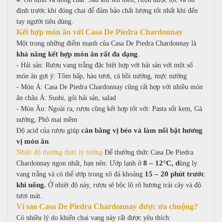
định trước khi đóng chai để đảm bảo chất lượng tốt nhất khi đến
tay người tiêu dùng.
Kết hợp món ăn với Casa De Piedra Chardonnay
Một trong những điểm mạnh của Casa De Piedra Chardonnay là
khả năng kết hợp món ăn rất đa dạng
.
-
Hải sản:
Rượu vang trắng đặc biệt hợp với hải sản với m
ột số
món ăn gợi ý:
Tôm hấp, h
àu tươi, c
á hồi nướng, m
ực nướng
- Món Á:
Casa De Piedra Chardonnay cũng rất hợp với nhiều món
ăn châu Á:
Sushi, g
ỏi hải sản, s
alad
-
Món Âu:
Ngoài ra, rượu cũng kết hợp tốt với:
Pasta sốt kem,
Gà
nướng,
Phô mai mềm
cân bằng vị béo và làm nổi bật hương
Độ acid của rượu giúp
vị món ăn
.
Nhiệt độ thưởng thức lý tưởng
Để thưởng thức Casa De Piedra
8 – 12°C, d
Chardonnay ngon nhất, bạn nên:
Ướp lạnh ở
ùng ly
15 – 20 phút trước
vang trắng và c
ó thể ướp trong xô đá khoảng
khi uống.
Ở nhiệt độ này, rượu sẽ bộc lộ rõ hương trái cây và độ
tươi mát.
Vì sao Casa De Piedra Chardonnay được ưa chuộng?
Có nhiều lý do khiến chai vang này rất được yêu thích: