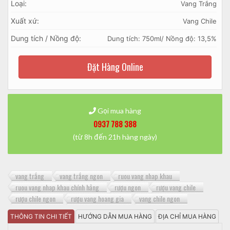
Loại:
Vang Trắng
Xuất xứ:
Vang Chile
Dung tích / Nồng độ:
Dung tích: 750ml/ Nồng độ: 13,5%
Đặt Hàng Online
Gọi mua hàng
0937 788 388
(từ 8h đến 21h hàng ngày)
vang trắng
vang trắng ngon
ruou vang nhap khau
ruou vang nhap khau chính hảng
rượu ngon
rượu vang chile
rượu chile ngon
rượu vang hoang gia
vang chile ngon
THÔNG TIN CHI TIẾT
HƯỚNG DẪN MUA HÀNG
ĐỊA CHỈ MUA HÀNG