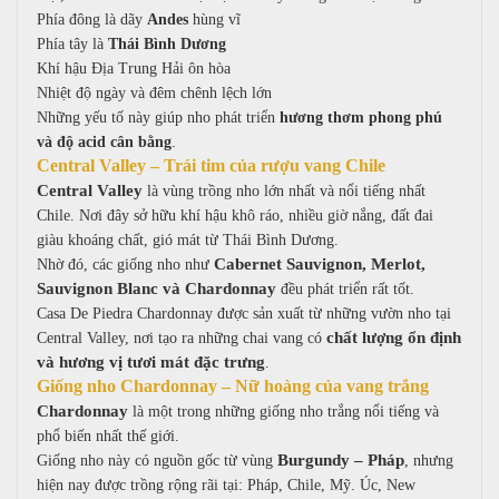
Phía đông là dãy
Andes
hùng vĩ
Phía tây là
Thái Bình Dương
Khí hậu Địa Trung Hải ôn hòa
Nhiệt độ ngày và đêm chênh lệch lớn
Những yếu tố này giúp nho phát triển
hương thơm phong phú
và độ acid cân bằng
.
Central Valley – Trái tim của rượu vang Chile
Central Valley
là vùng trồng nho lớn nhất và nổi tiếng nhất
Chile.
Nơi đây sở hữu k
hí hậu khô ráo, n
hiều giờ nắng, đ
ất đai
giàu khoáng chất, g
ió mát từ Thái Bình Dương.
Cabernet Sauvignon, Merlot,
Nhờ đó, các giống nho như
Sauvignon Blanc và Chardonnay
đều phát triển rất tốt.
Casa De Piedra Chardonnay được sản xuất từ những vườn nho tại
chất lượng ổn định
Central Valley, nơi tạo ra những chai vang có
và hương vị tươi mát đặc trưng
.
Giống nho Chardonnay – Nữ hoàng của vang trắng
Chardonnay
là một trong những giống nho trắng nổi tiếng và
phổ biến nhất thế giới.
Burgundy – Pháp
Giống nho này có nguồn gốc từ vùng
, nhưng
hiện nay được trồng rộng rãi tại:
Pháp,
Chile,
Mỹ.
Úc,
New