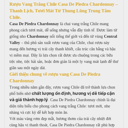
Rượu Vang Trắng Chile Casa De Piedra Chardonnay –
Thanh Lịch, Tươi Mát Từ Thung Lũng Trung Tâm
Chile.
Casa De Piedra Chardonnay
là chai vang trắng Chile mang
phong cách tươi mát, dễ uống nhưng vẫn đầy tinh tế. Được làm từ
giống nho
Chardonnay
nổi tiếng thế giới và đến từ vùng
Central
Valley
– thủ phủ sản xuất rượu vang của Chile, chai rượu này
mang đến hương vị trái cây thanh khiết, cấu trúc cân bằng và hậu
vị mềm mại.
Đây là lựa chọn rất được ưa chuộng trong các bữa
tiệc nhẹ, tiệc hải sản, hoặc đơn giản là một ly vang mát lạnh để thư
giãn sau một ngày dài.
Giới thiệu chung về rượu vang Casa De Piedra
Chardonnay
Trong nhiều năm gần đây, rượu vang Chile đã trở thành lựa chọn
c
hất lượng ổn định, hương vị dễ tiếp cận
phổ biến nhờ
và giá thành hợp lý
. Casa De Piedra Chardonnay chính là đại
diện tiêu biểu cho phong cách vang trắng Chile: tươi mới, nhẹ
nhàng và cực kỳ dễ kết hợp món ăn.
Với màu vàng rơm đẹp mắt, hương thơm của trái cây nhiệt đới
cùng hậu vị thanh thoát, Casa De Piedra Chardonnay rất phù hợp