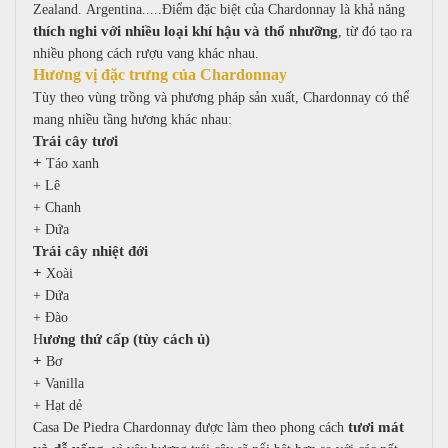
Zealand.
Argentina.....
Điểm đặc biệt của Chardonnay là khả năng
thích nghi với nhiều loại khí hậu và thổ nhưỡng
, từ đó tạo ra
nhiều phong cách rượu vang khác nhau.
Hương vị đặc trưng của Chardonnay
Tùy theo vùng trồng và phương pháp sản xuất, Chardonnay có thể
mang nhiều tầng hương khác nhau:
Trái cây tươi
+
Táo xanh
+
Lê
+
Chanh
+
Dứa
Trái cây nhiệt đới
+
Xoài
+
Dứa
+
Đào
ương thứ cấp (tùy cách ủ)
H
+
Bơ
+
Vanilla
+
Hạt dẻ
tươi mát
Casa De Piedra Chardonnay được làm theo phong cách