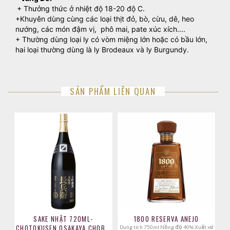
+ Thưởng thức ở nhiệt độ 18-20 độ C.
+Khuyên dùng cùng các loại thịt đỏ, bò, cừu, dê, heo
nướng, các món đậm vị, phô mai, pate xúc xích....
+ Thường dùng loại ly có vòm miệng lớn hoặc có bầu lớn,
hai loại thường dùng là ly Brodeaux và ly Burgundy.
SẢN PHẨM LIÊN QUAN
SAKE NHẬT 720ML-
1800 RESERVA ANEJO
CHOTOKUSEN OSAKAYA CHOBEI
Dung tích 750ml Nồng độ 40% Xuất xứ