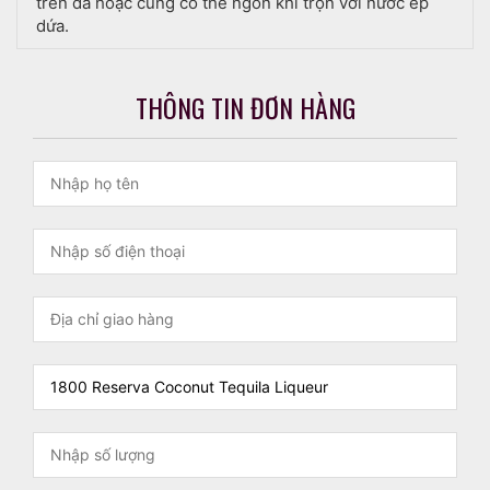
trên đá hoặc cũng có thể ngon khi trộn với nước ép
dứa.
THÔNG TIN ĐƠN HÀNG