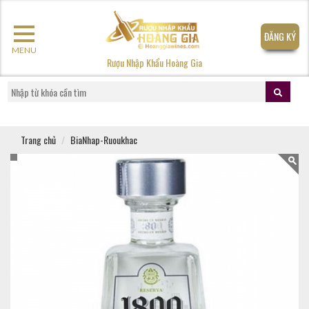
ĐĂNG KÝ
MENU
Rượu Nhập Khẩu Hoàng Gia
Trang chủ
BiaNhap-Ruoukhac