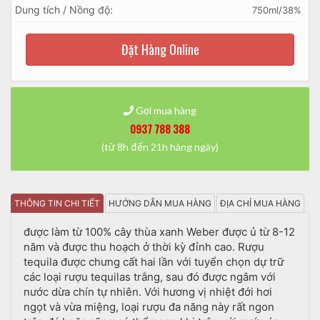
Dung tích / Nồng độ:
750ml/38%
Đặt Hàng Online
Gọi mua hàng
0937 788 388
(từ 8h đến 21h hàng ngày)
THÔNG TIN CHI TIẾT
HƯỚNG DẪN MUA HÀNG
ĐỊA CHỈ MUA HÀNG
được làm từ 100% cây thùa xanh Weber được ủ từ 8-12
năm và được thu hoạch ở thời kỳ đỉnh cao. Rượu
tequila được chưng cất hai lần với tuyển chọn dự trữ
các loại rượu tequilas trắng, sau đó được ngâm với
nước dừa chín tự nhiên. Với hương vị nhiệt đới hơi
ngọt và vừa miệng, loại rượu đa năng này rất ngon