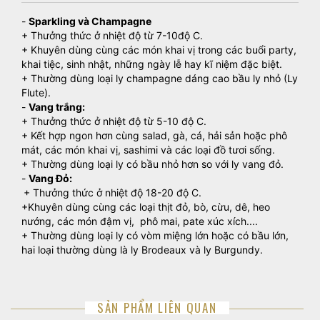
-
Sparkling và Champagne
+ Thưởng thức ở nhiệt độ từ 7-10độ C.
+ Khuyên dùng cùng các món khai vị trong các buổi party,
khai tiệc, sinh nhật, những ngày lễ hay kĩ niệm đặc biệt.
+ Thường dùng loại ly champagne dáng cao bầu ly nhỏ (Ly
Flute).
-
Vang trắng:
+ Thưởng thức ở nhiệt độ từ 5-10 độ C.
+ Kết hợp ngon hơn cùng salad, gà, cá, hải sản hoặc phô
mát, các món khai vị, sashimi và các loại đồ tươi sống.
+ Thường dùng loại ly có bầu nhỏ hơn so với ly vang đỏ.
-
Vang Đỏ:
+ Thưởng thức ở nhiệt độ 18-20 độ C.
+Khuyên dùng cùng các loại thịt đỏ, bò, cừu, dê, heo
nướng, các món đậm vị, phô mai, pate xúc xích....
+ Thường dùng loại ly có vòm miệng lớn hoặc có bầu lớn,
hai loại thường dùng là ly Brodeaux và ly Burgundy.
SẢN PHẨM LIÊN QUAN