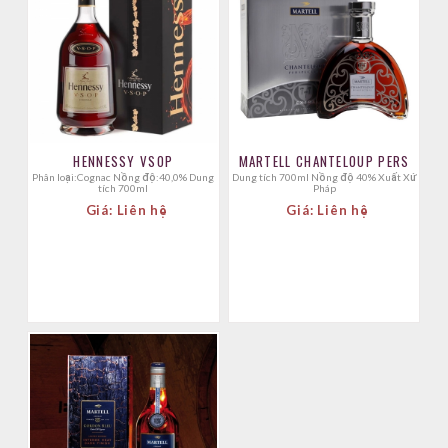
HENNESSY VSOP
MARTELL CHANTELOUP PERS
Phân loại:Cognac Nồng độ:40,0% Dung
Dung tích 700ml Nồng độ 40% Xuất Xứ
tích 700ml
Pháp
Giá: Liên hệ
Giá: Liên hệ