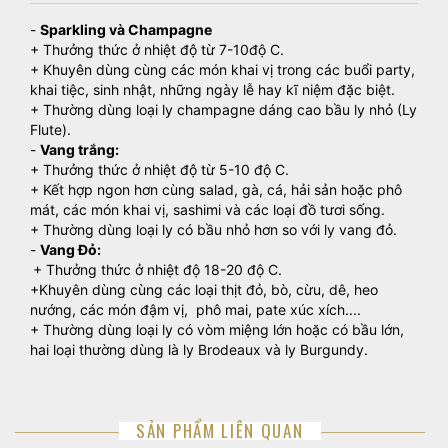
-
Sparkling và Champagne
+ Thưởng thức ở nhiệt độ từ 7-10độ C.
+ Khuyên dùng cùng các món khai vị trong các buổi party,
khai tiệc, sinh nhật, những ngày lễ hay kĩ niệm đặc biệt.
+ Thường dùng loại ly champagne dáng cao bầu ly nhỏ (Ly
Flute).
-
Vang trắng:
+ Thưởng thức ở nhiệt độ từ 5-10 độ C.
+ Kết hợp ngon hơn cùng salad, gà, cá, hải sản hoặc phô
mát, các món khai vị, sashimi và các loại đồ tươi sống.
+ Thường dùng loại ly có bầu nhỏ hơn so với ly vang đỏ.
-
Vang Đỏ:
+ Thưởng thức ở nhiệt độ 18-20 độ C.
+Khuyên dùng cùng các loại thịt đỏ, bò, cừu, dê, heo
nướng, các món đậm vị, phô mai, pate xúc xích....
+ Thường dùng loại ly có vòm miệng lớn hoặc có bầu lớn,
hai loại thường dùng là ly Brodeaux và ly Burgundy.
SẢN PHẨM LIÊN QUAN