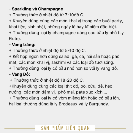
-
Sparkling và Champagne
+ Thưởng thức ở nhiệt độ từ 7-10độ C.
+ Khuyên dùng cùng các món khai vị trong các buổi party,
khai tiệc, sinh nhật, những ngày lễ hay kĩ niệm đặc biệt.
+ Thường dùng loại ly champagne dáng cao bầu ly nhỏ (Ly
Flute).
-
Vang trắng:
+ Thưởng thức ở nhiệt độ từ 5-10 độ C.
+ Kết hợp ngon hơn cùng salad, gà, cá, hải sản hoặc phô
mát, các món khai vị, sashimi và các loại đồ tươi sống.
+ Thường dùng loại ly có bầu nhỏ hơn so với ly vang đỏ.
-
Vang Đỏ:
+ Thưởng thức ở nhiệt độ 18-20 độ C.
+Khuyên dùng cùng các loại thịt đỏ, bò, cừu, dê, heo
nướng, các món đậm vị, phô mai, pate xúc xích....
+ Thường dùng loại ly có vòm miệng lớn hoặc có bầu lớn,
hai loại thường dùng là ly Brodeaux và ly Burgundy.
SẢN PHẨM LIÊN QUAN