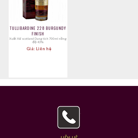
TULLIBARDINE 228 BURGUNDY
FINISH
Xuất Xứ scotland Dung tích 700ml nồng
độ 43%
Giá: Liên hệ