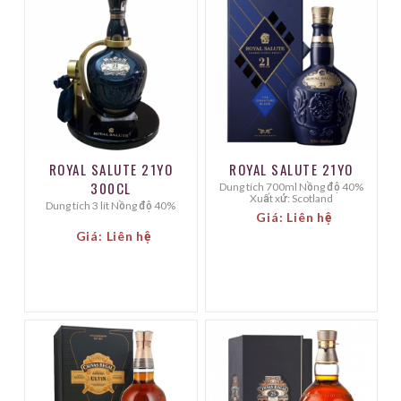
ROYAL SALUTE 21YO
ROYAL SALUTE 21YO
300CL
Dung tích 700ml Nồng độ 40%
Xuất xứ: Scotland
Dung tích 3 lít Nồng độ 40%
Giá: Liên hệ
Giá: Liên hệ