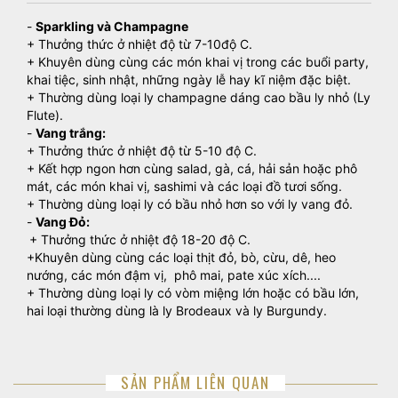
-
Sparkling và Champagne
+ Thưởng thức ở nhiệt độ từ 7-10độ C.
+ Khuyên dùng cùng các món khai vị trong các buổi party,
khai tiệc, sinh nhật, những ngày lễ hay kĩ niệm đặc biệt.
+ Thường dùng loại ly champagne dáng cao bầu ly nhỏ (Ly
Flute).
-
Vang trắng:
+ Thưởng thức ở nhiệt độ từ 5-10 độ C.
+ Kết hợp ngon hơn cùng salad, gà, cá, hải sản hoặc phô
mát, các món khai vị, sashimi và các loại đồ tươi sống.
+ Thường dùng loại ly có bầu nhỏ hơn so với ly vang đỏ.
-
Vang Đỏ:
+ Thưởng thức ở nhiệt độ 18-20 độ C.
+Khuyên dùng cùng các loại thịt đỏ, bò, cừu, dê, heo
nướng, các món đậm vị, phô mai, pate xúc xích....
+ Thường dùng loại ly có vòm miệng lớn hoặc có bầu lớn,
hai loại thường dùng là ly Brodeaux và ly Burgundy.
SẢN PHẨM LIÊN QUAN