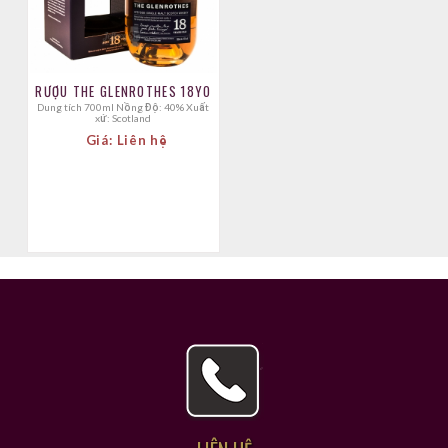
RƯỢU THE GLENROTHES 18YO
Dung tích 700ml Nồng Độ: 40% Xuất
xứ: Scotland
Giá: Liên hệ