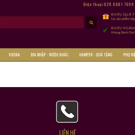
Điện thoại:028 6681 769
RƯỢU QUÀ TẾ
Các sản phẩm hộp
RƯỢU HOÀN
Không Dành Cho Đ
VODKA
BIA NHẬP - RƯỢU KHÁC
HAMPER - QUÀ TẶNG
PHỤ KI
LIÊN HỆ