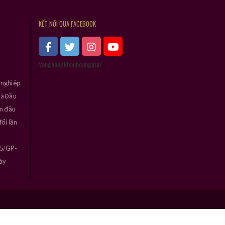
KẾT NỐI QUA FACEBOOK
Vangnhapkhauhoanggia/
 nghiệp
và Đầu
ần đầu
ổi lần
45/GP-
ày