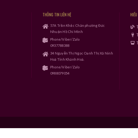
THÔNG TIN LIÊN HỆ
HIỂU
57A Trần Khắc Chân phường Đức
Nhuận Hồ Chí MInh
T
Phone/Viber/Zalo
T
0937788388
34 Nguyễn Thị Ngọc Oanh Thị Xã Ninh
Hoà Tỉnh Khánh Hoà.
Phone/Viber/Zalo
0988079054