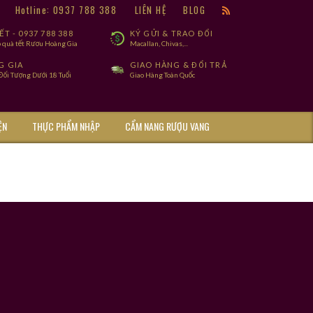
9
Hotline: 0937 788 388
LIÊN HỆ
BLOG
T - 0937 788 388
KÝ GỬI & TRAO ĐỔI
 quà tết Rươu Hoàng Gia
Macallan, Chivas,...
G GIA
GIAO HÀNG & ĐỔI TRẢ
ối Tượng Dưới 18 Tuổi
Giao Hàng Toàn Quốc
ỆN
THỰC PHẨM NHẬP
CẨM NANG RƯỢU VANG