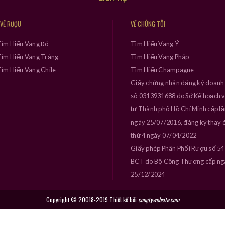
 VỀ RƯỢU
VỀ CHÚNG TÔI
Tìm Hiểu Vang Đỏ
Tìm Hiểu Vang Ý
ìm Hiểu Vang Trắng
Tìm Hiểu Vang Pháp
ìm Hiểu Vang Chile
Tìm Hiểu Champagne
Giấy chứng nhận đăng ký doanh
số 0313931688 do Sở Kế hoạch 
tư Thành phố Hồ Chí Minh cấp l
ngày 25/07/2016, đăng ký thay đ
thứ 4 ngày 07/04/2022
Giấy phép Phân Phối Rượu số 5
BCT do Bộ Công Thương cấp ng
25/12/2024
Copyright © 20018-2019 Thiết kế bởi
congtywebsite.com