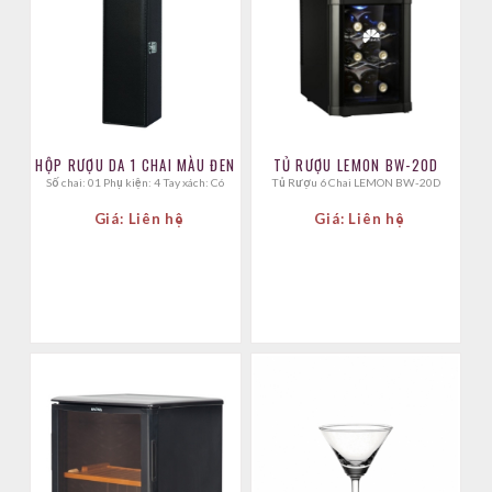
HỘP RƯỢU DA 1 CHAI MÀU ĐEN
TỦ RƯỢU LEMON BW-20D
Số chai: 01 Phụ kiện: 4 Tay xách: Có
Tủ Rượu 6 Chai LEMON BW-20D
Giá: Liên hệ
Giá: Liên hệ