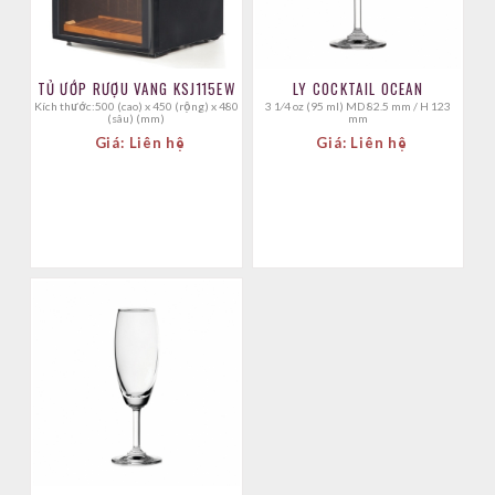
TỦ ƯỚP RƯỢU VANG KSJ115EW
LY COCKTAIL OCEAN
Kích thước:500 (cao) x 450 (rộng) x 480
3 1⁄4 oz (95 ml) MD 82.5 mm / H 123
(sâu) (mm)
mm
Giá: Liên hệ
Giá: Liên hệ