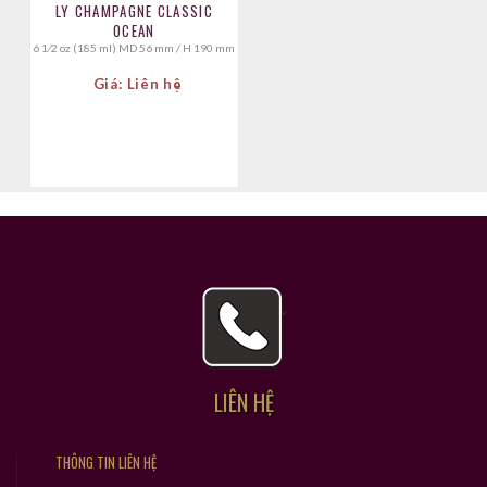
LY CHAMPAGNE CLASSIC
OCEAN
6 1⁄2 oz (185 ml) MD 56 mm / H 190 mm
Giá: Liên hệ
LIÊN HỆ
THÔNG TIN LIÊN HỆ