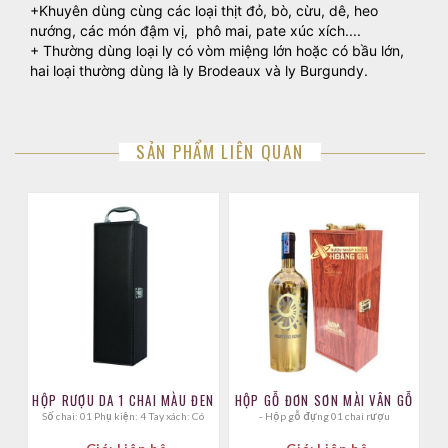
+Khuyên dùng cùng các loại thịt đỏ, bò, cừu, dê, heo
nướng, các món đậm vị, phô mai, pate xúc xích....
+ Thường dùng loại ly có vòm miệng lớn hoặc có bầu lớn,
hai loại thường dùng là ly Brodeaux và ly Burgundy.
SẢN PHẨM LIÊN QUAN
HỘP RƯỢU DA 1 CHAI MÀU ĐEN
HỘP GỖ ĐƠN SƠN MÀI VÂN GỖ
Số chai: 01 Phụ kiện: 4 Tay xách: Có
- Hộp gỗ đựng 01 chai rượu