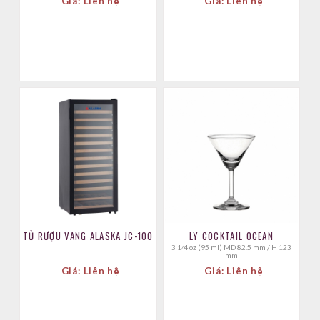
Giá: Liên hệ
Giá: Liên hệ
TỦ RƯỢU VANG ALASKA JC-100
LY COCKTAIL OCEAN
3 1⁄4 oz (95 ml) MD 82.5 mm / H 123
mm
Giá: Liên hệ
Giá: Liên hệ