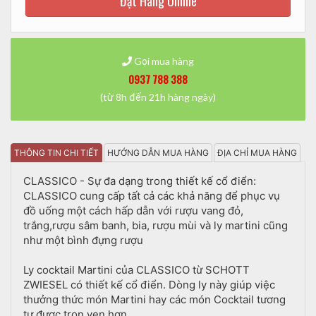
Đặt Hàng Online
Gọi mua hàng
0937 788 388
(từ 8h đến 21h hàng ngày)
THÔNG TIN CHI TIẾT
HƯỚNG DẪN MUA HÀNG
ĐỊA CHỈ MUA HÀNG
CLASSICO - Sự đa dạng trong thiết kế cổ điển:
CLASSICO cung cấp tất cả các khả năng để phục vụ
đồ uống một cách hấp dẫn với rượu vang đỏ,
trắng,rượu sâm banh, bia, rượu mùi và ly martini cũng
như một bình đựng rượu
Ly cocktail Martini của CLASSICO từ SCHOTT
ZWIESEL có thiết kế cổ điển. Dòng ly này giúp việc
thưởng thức món Martini hay các món Cocktail tương
tự được trọn vẹn hơn.