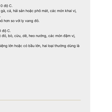
10 độ C.
gà, cá, hải sản hoặc phô mát, các món khai vị,
.
ỏ hơn so với ly vang đỏ.
0 độ C.
t đỏ, bò, cừu, dê, heo nướng, các món đậm vị,
ệng lớn hoặc có bầu lớn, hai loại thường dùng là