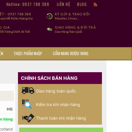
9
Hotline: 0937 788 388
LIÊN HỆ
BLOG
T - 0937 788 388
KÝ GỬI & TRAO ĐỔI
 quà tết Rươu Hoàng Gia
Macallan, Chivas,...
G GIA
GIAO HÀNG & ĐỔI TRẢ
ối Tượng Dưới 18 Tuổi
Giao Hàng Toàn Quốc
ỆN
THỰC PHẨM NHẬP
CẨM NANG RƯỢU VANG
CHÍNH SÁCH BÁN HÀNG
Giao hàng toàn quốc
Kiểm tra khi nhận hàng
HG
Thanh toán khi nhận hàng
n hàng
cotland