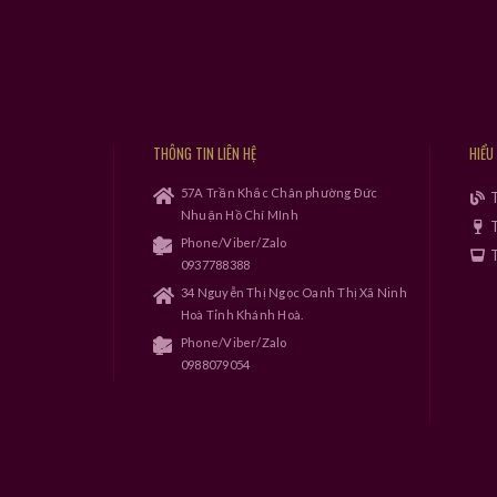
THÔNG TIN LIÊN HỆ
HIỂU
57A Trần Khắc Chân phường Đức
Nhuận Hồ Chí MInh
T
Phone/Viber/Zalo
T
0937788388
34 Nguyễn Thị Ngọc Oanh Thị Xã Ninh
Hoà Tỉnh Khánh Hoà.
Phone/Viber/Zalo
0988079054