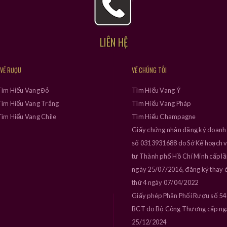
LIÊN HỆ
 VỀ RƯỢU
VỀ CHÚNG TÔI
Tìm Hiểu Vang Đỏ
Tìm Hiểu Vang Ý
ìm Hiểu Vang Trắng
Tìm Hiểu Vang Pháp
ìm Hiểu Vang Chile
Tìm Hiểu Champagne
Giấy chứng nhận đăng ký doanh
số 0313931688 do Sở Kế hoạch 
tư Thành phố Hồ Chí Minh cấp l
ngày 25/07/2016, đăng ký thay đ
thứ 4 ngày 07/04/2022
Giấy phép Phân Phối Rượu số 5
BCT do Bộ Công Thương cấp ng
25/12/2024