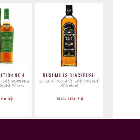
MACALLAN EDITION NO.4
BUSHMILLS BLACKBUSH
Dung tích: 700ml Nồng độ: 40% Xuất
t Scotch Whisky
xứ: Ireland
iên hệ
Giá: Liên hệ