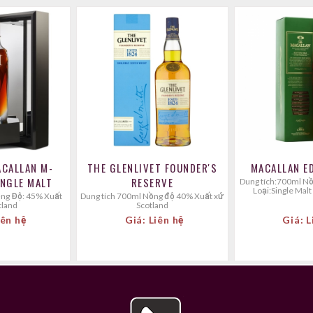
ACALLAN M-
THE GLENLIVET FOUNDER'S
INGLE MALT
RESERVE
Dung tích:700ml Nồng độ:48.4% Phân
Loại:Single Mal
Dung tích 700ml Nồng độ 40% Xuất xứ
tland
Scotland
iên hệ
Giá: Liên hệ
Giá: L