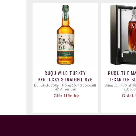
RƯỢU WILD TURKEY
RƯỢU THE M
KENTUCKY STRAIGHT RYE
DECANTER S
Dung tích: 750ml Nồng độ: 40.5% Xuất
Dung tích 700ml Nồng Độ: 45% Xuất
xứ: American
xứ: Sco
Giá: Liên hệ
Giá: L