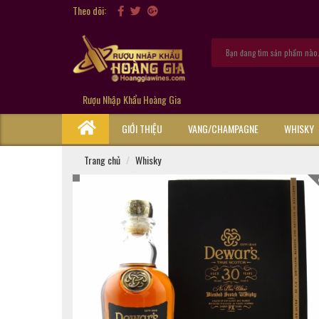
Theo dõi:
Rượu Nhập Khẩu Hoàng Gia
GIỚI THIỆU
VANG/CHAMPAGNE
WHISKY
Trang chủ
Whisky