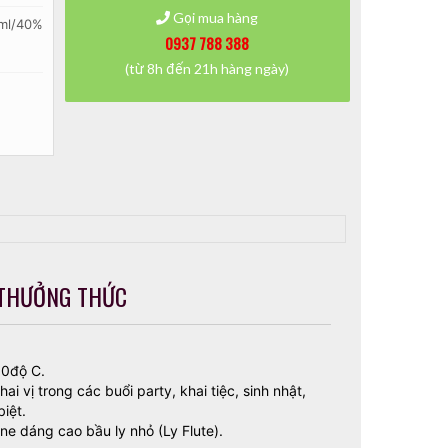
Gọi mua hàng
ml/40%
0937 788 388
(từ 8h đến 21h hàng ngày)
THƯỞNG THỨC
10độ C.
 vị trong các buổi party, khai tiệc, sinh nhật,
biệt.
e dáng cao bầu ly nhỏ (Ly Flute).