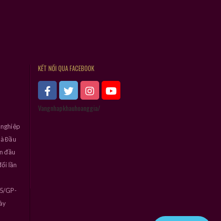
KẾT NỐI QUA FACEBOOK
Vangnhapkhauhoanggia/
 nghiệp
và Đầu
ần đầu
ổi lần
45/GP-
ày