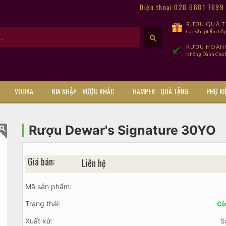
Điện thoại:028 6681 769
RƯỢU QUÀ TẾ
Các sản phẩm hộp
RƯỢU HOÀN
Không Dành Cho Đ
VODKA
BIA NHẬP - RƯỢU KHÁC
HAMPER - QUÀ TẶNG
PHỤ KI
Rượu Dewar's Signature 30YO
Giá bán:
Liên hệ
Mã sản phẩm:
Trạng thái:
Cò
Xuất xứ:
S