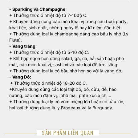
-
Sparkling và Champagne
+ Thưởng thức ở nhiệt độ từ 7-10độ C.
+ Khuyên dùng cùng các món khai vị trong các buổi party,
khai tiệc, sinh nhật, những ngày lễ hay kĩ niệm đặc biệt.
+ Thường dùng loại ly champagne dáng cao bầu ly nhỏ (Ly
Flute).
-
Vang trắng:
+ Thưởng thức ở nhiệt độ từ 5-10 độ C.
+ Kết hợp ngon hơn cùng salad, gà, cá, hải sản hoặc phô
mát, các món khai vị, sashimi và các loại đồ tươi sống.
+ Thường dùng loại ly có bầu nhỏ hơn so với ly vang đỏ.
-
Vang Đỏ:
+ Thưởng thức ở nhiệt độ 18-20 độ C.
+Khuyên dùng cùng các loại thịt đỏ, bò, cừu, dê, heo
nướng, các món đậm vị, phô mai, pate xúc xích....
+ Thường dùng loại ly có vòm miệng lớn hoặc có bầu lớn,
hai loại thường dùng là ly Brodeaux và ly Burgundy.
SẢN PHẨM LIÊN QUAN