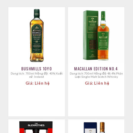
BUSHMILLS 10YO
MACALLAN EDITION NO.4
Dung tích: 700ml Nồng độ: 40% Xuất
Dung tích:700ml Nồng độ:48.4% Phân
xứ: Ireland
Loại:Single Malt Scotch Whisky
Giá: Liên hệ
Giá: Liên hệ