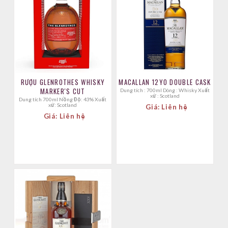
RƯỢU GLENROTHES WHISKY
MACALLAN 12YO DOUBLE CASK
MARKER'S CUT
Dung tích : 700ml Dòng : Whisky Xuất
xứ : Scotland
Dung tích 700ml Nồng Độ: 43% Xuất
xứ: Scotland
Giá: Liên hệ
Giá: Liên hệ