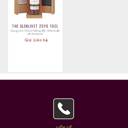
THE GLENLIVET 25YO 70CL
Dung tích 700ml Nồng độ: 43% Xuất
xứ:Scotland
Giá: Liên hệ