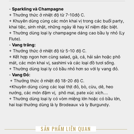
-
Sparkling và Champagne
+ Thưởng thức ở nhiệt độ từ 7-10độ C.
+ Khuyên dùng cùng các món khai vị trong các buổi party,
khai tiệc, sinh nhật, những ngày lễ hay kĩ niệm đặc biệt.
+ Thường dùng loại ly champagne dáng cao bầu ly nhỏ (Ly
Flute).
-
Vang trắng:
+ Thưởng thức ở nhiệt độ từ 5-10 độ C.
+ Kết hợp ngon hơn cùng salad, gà, cá, hải sản hoặc phô
mát, các món khai vị, sashimi và các loại đồ tươi sống.
+ Thường dùng loại ly có bầu nhỏ hơn so với ly vang đỏ.
-
Vang Đỏ:
+ Thưởng thức ở nhiệt độ 18-20 độ C.
+Khuyên dùng cùng các loại thịt đỏ, bò, cừu, dê, heo
nướng, các món đậm vị, phô mai, pate xúc xích....
+ Thường dùng loại ly có vòm miệng lớn hoặc có bầu lớn,
hai loại thường dùng là ly Brodeaux và ly Burgundy.
SẢN PHẨM LIÊN QUAN