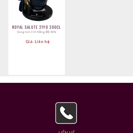
ROYAL SALUTE 21YO 300CL
Dung tích 3 lít Nồng độ 40%
Giá: Liên hệ