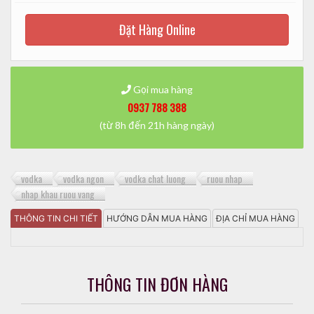
Đặt Hàng Online
Gọi mua hàng
0937 788 388
(từ 8h đến 21h hàng ngày)
vodka
vodka ngon
vodka chat luong
ruou nhap
nhap khau ruou vang
THÔNG TIN CHI TIẾT
HƯỚNG DẪN MUA HÀNG
ĐỊA CHỈ MUA HÀNG
THÔNG TIN ĐƠN HÀNG