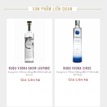
SẢN PHẨM LIÊN QUAN
RƯỢU VODKA CIROC
RƯỢU VODKA SNOW LEOPARD
Dung tích 750ml Nồng độ 37.5% Xuất
Dung tích 700ml nồng độ 40% Xuất xứ
xứ Pháp
Ba Lan
Giá: Liên hệ
Giá: Liên hệ