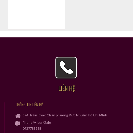
LIÊN HỆ
THÔNG TIN LIÊN HỆ
57A Trần Khắc Chân phường Đức Nhuận Hồ Chí MInh
Phone/Viber/Zalo
0937788388