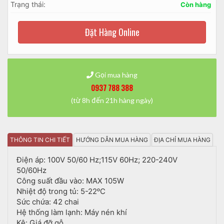
Trạng thái:
Còn hàng
Đặt Hàng Online
Gọi mua hàng
0937 788 388
(từ 8h đến 21h hàng ngày)
THÔNG TIN CHI TIẾT
HƯỚNG DẪN MUA HÀNG
ĐỊA CHỈ MUA HÀNG
Điện áp: 100V 50/60 Hz;115V 60Hz; 220-240V
50/60Hz
Công suất đầu vào: MAX 105W
Nhiệt độ trong tủ: 5-22ᵒC
Sức chứa: 42 chai
Hệ thống làm lạnh: Máy nén khí
Kệ: Giá đỡ gỗ