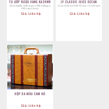
TỦ ƯỚP RƯỢU VANG KA39WR
LY CLASSIC JUICE OCEAN
Kích thước: 840 (cao) x 490 (rộng) x
11 oz (310 ml) MD 70 mm / H 163 mm
590 (sâu) (mm)
Giá: Liên hệ
Giá: Liên hệ
HỘP DA MÀU CAM ĐỎ
Giá: Liên hệ