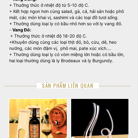
+ Thưởng thức ở nhiệt độ từ 5-10 độ C.
+ Kết hợp ngon hơn cùng salad, gà, cá, hải sản hoặc phô
mát, các món khai vị, sashimi và các loại đồ tươi sống.
+ Thường dùng loại ly có bầu nhỏ hơn so với ly vang đỏ.
-
Vang Đỏ:
+ Thưởng thức ở nhiệt độ 18-20 độ C.
+Khuyên dùng cùng các loại thịt đỏ, bò, cừu, dê, heo
nướng, các món đậm vị, phô mai, pate xúc xích....
+ Thường dùng loại ly có vòm miệng lớn hoặc có bầu lớn,
hai loại thường dùng là ly Brodeaux và ly Burgundy.
SẢN PHẨM LIÊN QUAN