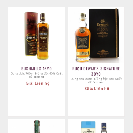
BUSHMILLS 16YO
RƯỢU DEWAR'S SIGNATURE
30YO
Dung tích: 700ml Nồng độ: 40% Xuất
xứ: Ireland
Dung tích 700ml Nồng Độ: 40% Xuất
xứ: Scotland
Giá: Liên hệ
Giá: Liên hệ