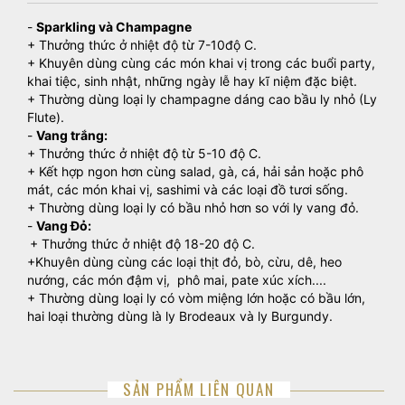
-
Sparkling và Champagne
+ Thưởng thức ở nhiệt độ từ 7-10độ C.
+ Khuyên dùng cùng các món khai vị trong các buổi party,
khai tiệc, sinh nhật, những ngày lễ hay kĩ niệm đặc biệt.
+ Thường dùng loại ly champagne dáng cao bầu ly nhỏ (Ly
Flute).
-
Vang trắng:
+ Thưởng thức ở nhiệt độ từ 5-10 độ C.
+ Kết hợp ngon hơn cùng salad, gà, cá, hải sản hoặc phô
mát, các món khai vị, sashimi và các loại đồ tươi sống.
+ Thường dùng loại ly có bầu nhỏ hơn so với ly vang đỏ.
-
Vang Đỏ:
+ Thưởng thức ở nhiệt độ 18-20 độ C.
+Khuyên dùng cùng các loại thịt đỏ, bò, cừu, dê, heo
nướng, các món đậm vị, phô mai, pate xúc xích....
+ Thường dùng loại ly có vòm miệng lớn hoặc có bầu lớn,
hai loại thường dùng là ly Brodeaux và ly Burgundy.
SẢN PHẨM LIÊN QUAN