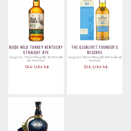
RƯỢU WILD TURKEY KENTUCKY
THE GLENLIVET FOUNDER'S
STRAIGHT RYE
RESERVE
Dung tích: 750ml Nồng độ: 40.5% Xuất
Dung tích 700ml Nồng độ 40% Xuất xứ
xứ: American
Scotland
Giá: Liên hệ
Giá: Liên hệ