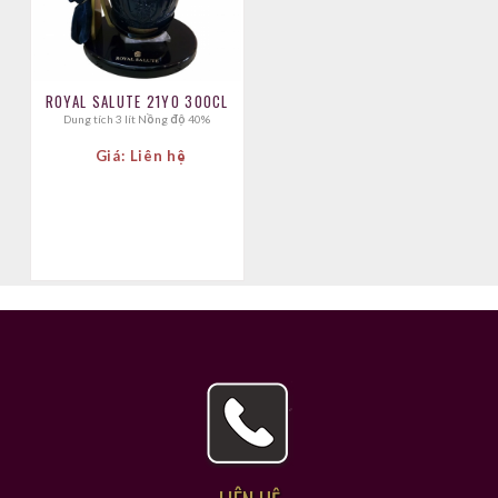
ROYAL SALUTE 21YO 300CL
Dung tích 3 lít Nồng độ 40%
Giá: Liên hệ