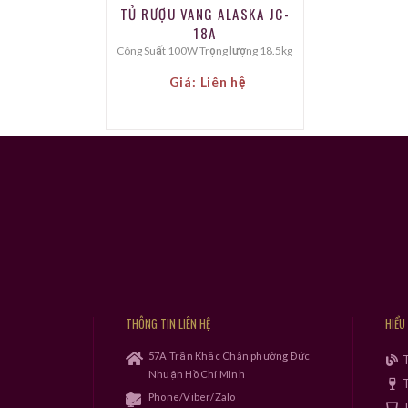
TỦ RƯỢU VANG ALASKA JC-
18A
Công Suất 100W Trọng lượng 18.5kg
Giá: Liên hệ
THÔNG TIN LIÊN HỆ
HIỂU
57A Trần Khắc Chân phường Đức
Nhuận Hồ Chí MInh
T
Phone/Viber/Zalo
T