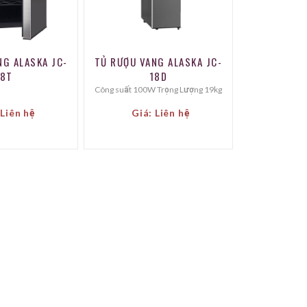
NG ALASKA JC-
TỦ RƯỢU VANG ALASKA JC-
18T
18D
Công suất 100W Trọng Lượng 19kg
 Liên hệ
Giá: Liên hệ