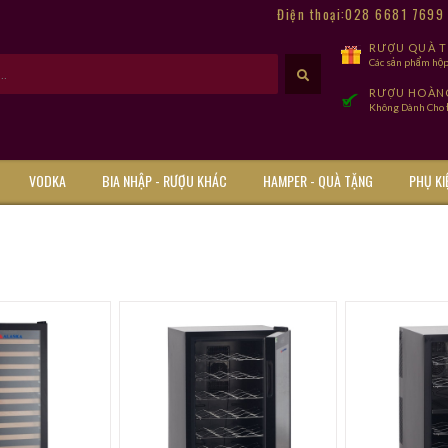
Điện thoại:028 6681 769
RƯỢU QUÀ TẾ
Các sản phẩm hộp
RƯỢU HOÀN
Không Dành Cho Đ
VODKA
BIA NHẬP - RƯỢU KHÁC
HAMPER - QUÀ TẶNG
PHỤ KI