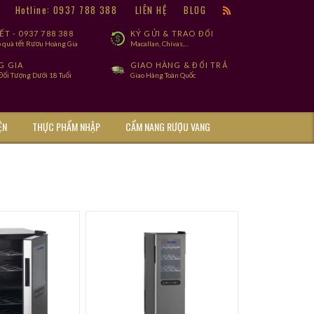
9
Hotline: 0937 788 388
LIÊN HỆ
BLOG
T - 0937 788 388
KÝ GỬI & TRAO ĐỔI
 quà tết Rươu Hoàng Gia
Macallan, Chivas,...
G GIA
GIAO HÀNG & ĐỔI TRẢ
ối Tượng Dưới 18 Tuổi
Giao Hàng Toàn Quốc
ỆN
THỰC PHẨM NHẬP
CẨM NANG RƯỢU VANG