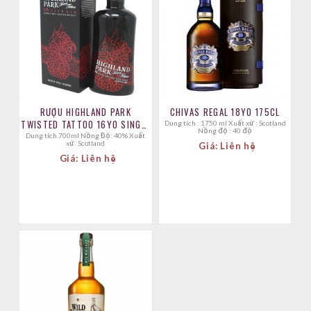
RƯỢU HIGHLAND PARK
CHIVAS REGAL 18YO 175CL
TWISTED TATTOO 16YO SINGLE
Dung tích : 1750 ml Xuất xứ : Scotland
Nồng độ : 40 độ
HIGHLAND MALT
Dung tích 700ml Nồng Độ: 40% Xuất
xứ: Scotland
Giá: Liên hệ
Giá: Liên hệ