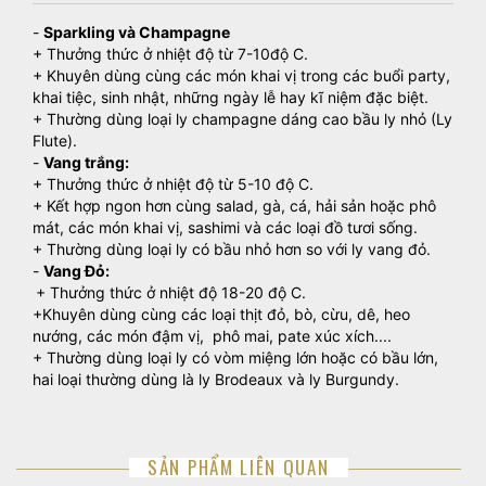
-
Sparkling và Champagne
+ Thưởng thức ở nhiệt độ từ 7-10độ C.
+ Khuyên dùng cùng các món khai vị trong các buổi party,
khai tiệc, sinh nhật, những ngày lễ hay kĩ niệm đặc biệt.
+ Thường dùng loại ly champagne dáng cao bầu ly nhỏ (Ly
Flute).
-
Vang trắng:
+ Thưởng thức ở nhiệt độ từ 5-10 độ C.
+ Kết hợp ngon hơn cùng salad, gà, cá, hải sản hoặc phô
mát, các món khai vị, sashimi và các loại đồ tươi sống.
+ Thường dùng loại ly có bầu nhỏ hơn so với ly vang đỏ.
-
Vang Đỏ:
+ Thưởng thức ở nhiệt độ 18-20 độ C.
+Khuyên dùng cùng các loại thịt đỏ, bò, cừu, dê, heo
nướng, các món đậm vị, phô mai, pate xúc xích....
+ Thường dùng loại ly có vòm miệng lớn hoặc có bầu lớn,
hai loại thường dùng là ly Brodeaux và ly Burgundy.
SẢN PHẨM LIÊN QUAN